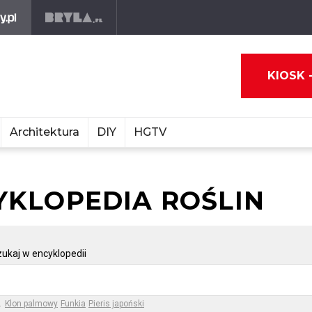
KIOSK 
Architektura
DIY
HGTV
YKLOPEDIA ROŚLIN
ukaj w encyklopedii
.
Klon palmowy
Funkia
Pieris japoński