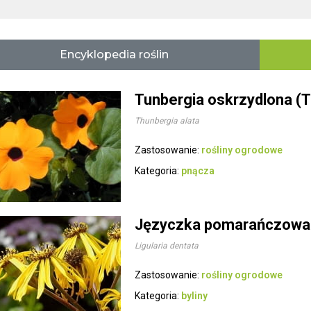
Encyklopedia roślin
Tunbergia oskrzydlona (T
Thunbergia alata
Zastosowanie:
rośliny ogrodowe
Kategoria:
pnącza
Języczka pomarańczowa
Ligularia dentata
Zastosowanie:
rośliny ogrodowe
Kategoria:
byliny