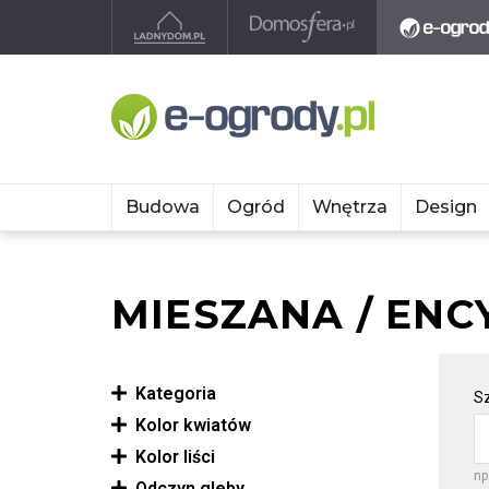
Budowa
Ogród
Wnętrza
Design
MIESZANA / ENC
Kategoria
Sz
Kolor kwiatów
Kolor liści
np
Odczyn gleby