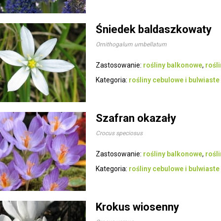
Śniedek baldaszkowaty
Ornithogalum umbellatum
Zastosowanie:
rośliny balkonowe
,
rośl
Kategoria:
rośliny cebulowe i bulwiaste
Szafran okazały
Crocus speciosus
Zastosowanie:
rośliny balkonowe
,
rośl
Kategoria:
rośliny cebulowe i bulwiaste
Krokus wiosenny