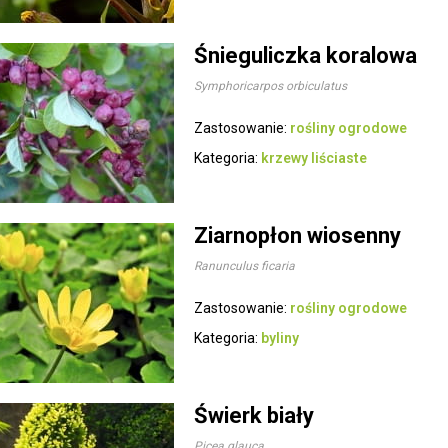
Śnieguliczka koralowa
Symphoricarpos orbiculatus
Zastosowanie:
rośliny ogrodowe
Kategoria:
krzewy liściaste
Ziarnopłon wiosenny
Ranunculus ficaria
Zastosowanie:
rośliny ogrodowe
Kategoria:
byliny
Świerk biały
Picea glauca