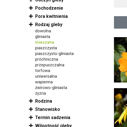
Pochodzenie
Pora kwitnienia
Rodzaj gleby
dowolna
gliniasta
mieszana
piaszczysta
piaszczysto-gliniasta
próchniczna
przepuszczalna
torfowa
uniwersalna
wapienna
żwirowo-gliniasta
żyzna
Rodzina
Stanowisko
Termin sadzenia
Wilgotność gleby