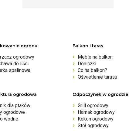
kowanie ogrodu
Balkon i taras
rzacz ogrodowy
Meble na balkon
hawa do liści
Doniczki
arka spalinowa
Co na balkon?
Oświetlenie tarasu
ektura ogrodowa
Odpoczynek w ogrodzie
nik dla ptaków
Grill ogrodowy
ny ogrodowe
Hamak ogrodowy
o wodne
Kokon ogrodowy
Stół ogrodowy