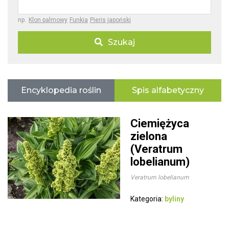
np.
Klon palmowy
Funkia
Pieris japoński
Szukaj
Encyklopedia roślin
Spis alfabetyczny
Ciemiężyca
zielona
(Veratrum
lobelianum)
Veratrum lobelianum
Kategoria:
byliny