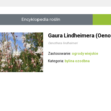
Encyklopedia roślin
Gaura Lindheimera (Oenot
Oenothera lindheimeri
Zastosowanie:
ogrody wiejskie
Kategoria:
bylina ozodbna