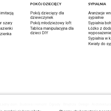
POKÓJ DZIECIĘCY
SYPIALNIA
 imitacją
Pokój dziecięcy dla
Aranżacje wn
dziewczynek
sypialnie
r szary
Pokój młodzieżowy loft
Sypialnia bo
łazienki
Tablica manipulacyjna dla
Łóżko z dod
dzieci DIY
wyposażeni
azienka
Sypialnia w k
Kwiaty do syp
Ładny dom
Budowa i remont
Ogrody
Wnętrza
Design
Architektur