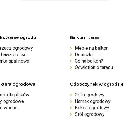
kowanie ogrodu
Balkon i taras
rzacz ogrodowy
Meble na balkon
hawa do liści
Doniczki
arka spalinowa
Co na balkon?
Oświetlenie tarasu
ektura ogrodowa
Odpoczynek w ogrodzie
nik dla ptaków
Grill ogrodowy
ny ogrodowe
Hamak ogrodowy
o wodne
Kokon ogrodowy
Stół ogrodowy