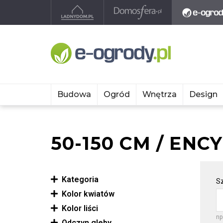
Budowa
Ogród
Wnętrza
Design
50-150 CM / ENC
Kategoria
Sz
Kolor kwiatów
Kolor liści
np
Odczyn gleby