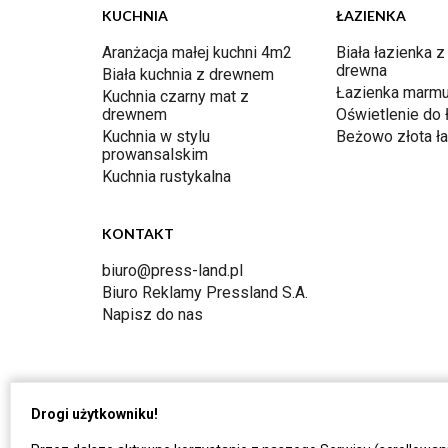
KUCHNIA
ŁAZIENKA
Aranżacja małej kuchni 4m2
Biała łazienka z
drewna
Biała kuchnia z drewnem
Łazienka marmu
Kuchnia czarny mat z
drewnem
Oświetlenie do 
Kuchnia w stylu
Beżowo złota ł
prowansalskim
Kuchnia rustykalna
KONTAKT
biuro@press-land.pl
Biuro Reklamy Pressland S.A.
Napisz do nas
Drogi użytkowniku!