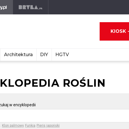
KIOSK 
Architektura
DIY
HGTV
YKLOPEDIA ROŚLIN
ukaj w encyklopedii
.
Klon palmowy
Funkia
Pieris japoński