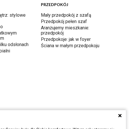
PRZEDPOKÓJ
ętrz: stylowe
Mały przedpokój z szafą
Przedpokój pełen szaf
ho
Aranżujemy mieszkanie:
atkowym
przedpokój
em
Przedpokoje: jak w foyer
ilku odsłonach
Ściana w małym przedpokoju
ialni
a