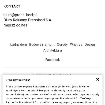
KONTAKT
biuro@press-land.pl
Biuro Reklamy Pressland S.A.
Napisz do nas
Ładny dom
Budowa i remont
Ogrody
Wnętrza
Design
Architektura
Facebook
Copyright © Pressland SA
Drogi użytkowniku!
O Nas
Reklama
Prywatność
Regulamin
Przez dalsze aktywne korzystanie z naszego Serwisu (scrollowanie,
Wszystkie artykuły
zamknięcie komunikatu, kliknięcie na elementy na stronie poza
komunikatem) bez zmian ustawień w zakresie prywatności, wyrażasz zgodę
Realizacja:
Fancybox.pl
na przetwarzanie danych osobowych przez Pressland S.A. i Zaufanych
Partnerów Pressland S.A. do celów marketingowych , w szczególności na