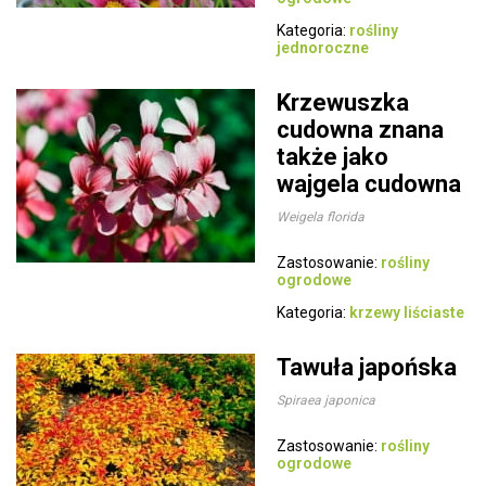
Kategoria:
rośliny
jednoroczne
Krzewuszka
cudowna znana
także jako
wajgela cudowna
Weigela florida
Zastosowanie:
rośliny
ogrodowe
Kategoria:
krzewy liściaste
Tawuła japońska
Spiraea japonica
Zastosowanie:
rośliny
ogrodowe