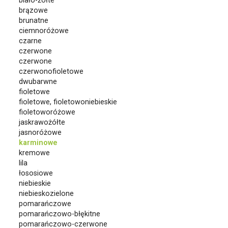
biało-żółte
brązowe
brunatne
ciemnoróżowe
czarne
czerwone
czerwone
czerwonofioletowe
dwubarwne
fioletowe
fioletowe, fioletowoniebieskie
fioletoworóżowe
jaskrawożółte
jasnoróżowe
karminowe
kremowe
lila
łososiowe
niebieskie
niebieskozielone
pomarańczowe
pomarańczowo-błękitne
pomarańczowo-czerwone