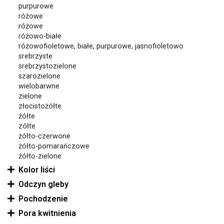
purpurowe
różowe
różowe
różowo-białe
różowofioletowe, białe, purpurowe, jasnofioletowo
srebrzyste
srebrzystozielone
szarozielone
wielobarwne
zielone
złocistożółte
żółte
zółte
żółto-czerwone
żółto-pomarańczowe
żółto-zielone
Kolor liści
Odczyn gleby
Pochodzenie
Pora kwitnienia