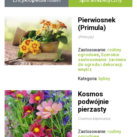
Encyklopedia roślin
Spis alfabetyczny
Pierwiosnek
(Primula)
(Primula)
Zastosowanie:
rośliny
ogrodowe
,
Szerokie
zastosowanie: zarówno
do ogrodu i dekoracji
wnętrz
Kategoria:
byliny
Kosmos
podwójnie
pierzasty
Cosmos bipinnatus
Zastosowanie:
rośliny
ogrodowe