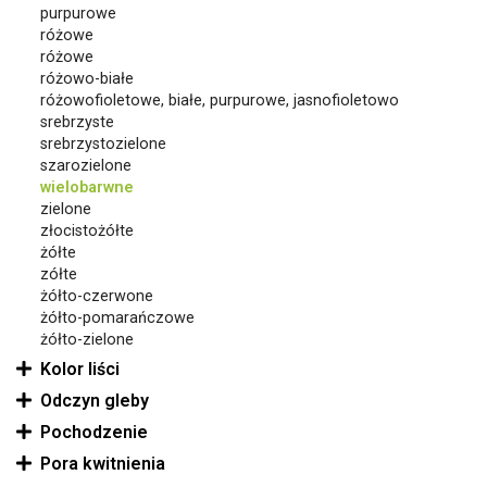
purpurowe
różowe
różowe
różowo-białe
różowofioletowe, białe, purpurowe, jasnofioletowo
srebrzyste
srebrzystozielone
szarozielone
wielobarwne
zielone
złocistożółte
żółte
zółte
żółto-czerwone
żółto-pomarańczowe
żółto-zielone
Kolor liści
Odczyn gleby
Pochodzenie
Pora kwitnienia