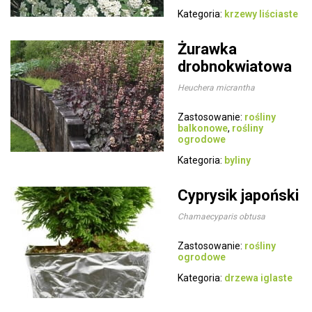
Kategoria:
krzewy liściaste
Żurawka
drobnokwiatowa
Heuchera micrantha
Zastosowanie:
rośliny
balkonowe
,
rośliny
ogrodowe
Kategoria:
byliny
Cyprysik japoński
Chamaecyparis obtusa
Zastosowanie:
rośliny
ogrodowe
Kategoria:
drzewa iglaste