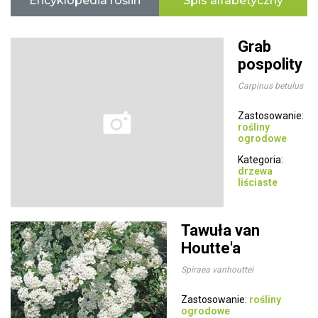
Encyklopedia roślin
Spis alfabetyczny
Grab
pospolity
Carpinus betulus
Zastosowanie:
rośliny
ogrodowe
Kategoria:
drzewa
liściaste
Tawuła van
Houtte'a
Spiraea vanhouttei
Zastosowanie:
rośliny
ogrodowe