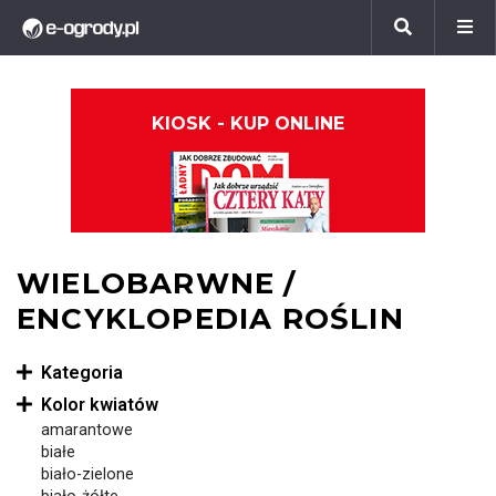
KIOSK - KUP ONLINE
WIELOBARWNE /
ENCYKLOPEDIA ROŚLIN
Kategoria
Kolor kwiatów
amarantowe
białe
biało-zielone