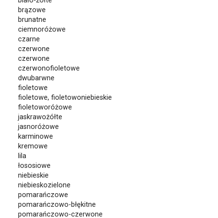
biało-żółte
brązowe
brunatne
ciemnoróżowe
czarne
czerwone
czerwone
czerwonofioletowe
dwubarwne
fioletowe
fioletowe, fioletowoniebieskie
fioletoworóżowe
jaskrawożółte
jasnoróżowe
karminowe
kremowe
lila
łososiowe
niebieskie
niebieskozielone
pomarańczowe
pomarańczowo-błękitne
pomarańczowo-czerwone