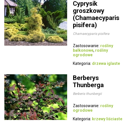
Cyprysik
groszkowy
(Chamaecyparis
pisifera)
Chamaecyparis pisifera
Zastosowanie:
rośliny
balkonowe
,
rośliny
ogrodowe
Kategoria:
drzewa iglaste
Berberys
Thunberga
Berberis thunbergii
Zastosowanie:
rośliny
ogrodowe
Kategoria:
krzewy liściaste