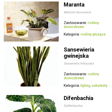
Maranta
Maranta leuconeura
Zastosowanie:
rośliny
doniczkowe
Kategoria:
rośliny płożące
Sansewieria
gwinejska
Sansevieria trifasciata
Zastosowanie:
rośliny
doniczkowe
Kategoria:
byliny
,
sukulenty
Difenbachia
Dieffenbachia