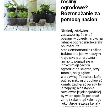
rośliny
ogrodowe?
Rozmnażanie za
pomocą nasion
Niekiedy zdziwieni
zauważamy, że choć
posiany w ubiegłym roku na
rabacie ogórecznik lekarski
obumarł - ta
śródziemnomorska roślina
traktowana jest w naszym
kraju jako jednoroczna -
mimo to pojawił się w
innych miejscach w
ogrodzie: na ścieżce, przy
tarasie, na grządce
warzywnej. To natura każe
ogórecznikowi produkować
kwiaty, zachęcać owady, by
je zapyliły, a następnie
rozsiewać je jak najobficiej,
by w ten sposób pokonać
zimę i zakwitnąć kolejnego
roku. Jakie jeszcze kwiaty