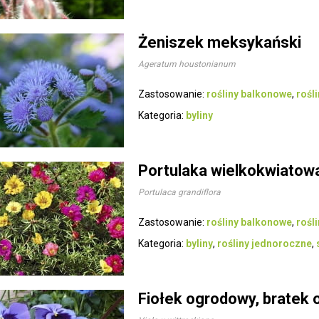
Żeniszek meksykański
Ageratum houstonianum
Zastosowanie:
rośliny balkonowe
,
rośl
Kategoria:
byliny
Portulaka wielkokwiatow
Portulaca grandiflora
Zastosowanie:
rośliny balkonowe
,
rośl
Kategoria:
byliny
,
rośliny jednoroczne
,
Fiołek ogrodowy, bratek o