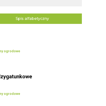
Spis alfabetyczny
iny ogrodowe
dzygatunkowe
iny ogrodowe