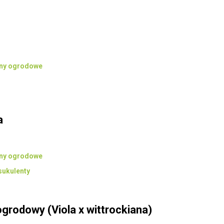
iny ogrodowe
a
iny ogrodowe
sukulenty
grodowy (Viola x wittrockiana)