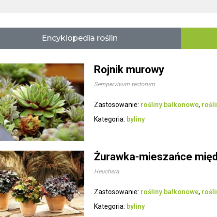
Encyklopedia roślin
Rojnik murowy
Sempervivum tectorum
Zastosowanie:
rośliny balkonowe
,
rośl
Kategoria:
byliny
Żurawka-mieszańce mię
Heuchera
Zastosowanie:
rośliny balkonowe
,
rośl
Kategoria:
byliny