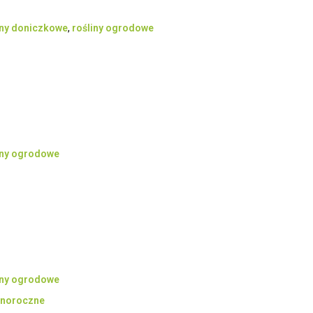
iny doniczkowe
,
rośliny ogrodowe
iny ogrodowe
iny ogrodowe
ednoroczne