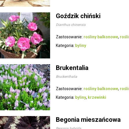
Goździk chiński
Dianthus chinensis
Zastosowanie:
rośliny balkonowe
,
rośl
Kategoria:
byliny
Brukentalia
Bruckenthalia
Zastosowanie:
rośliny balkonowe
,
rośl
Kategoria:
byliny
,
krzewinki
Begonia mieszańcowa
Begonia hybrida