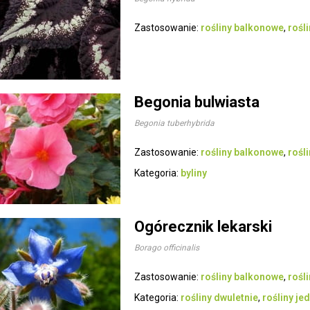
Zastosowanie:
rośliny balkonowe
,
rośl
Begonia bulwiasta
Begonia tuberhybrida
Zastosowanie:
rośliny balkonowe
,
rośl
Kategoria:
byliny
Ogórecznik lekarski
Borago officinalis
Zastosowanie:
rośliny balkonowe
,
rośl
Kategoria:
rośliny dwuletnie
,
rośliny j