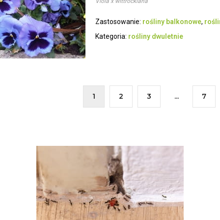
Viola x wittrockiana
Zastosowanie:
rośliny balkonowe
,
rośl
Kategoria:
rośliny dwuletnie
1
2
3
...
7