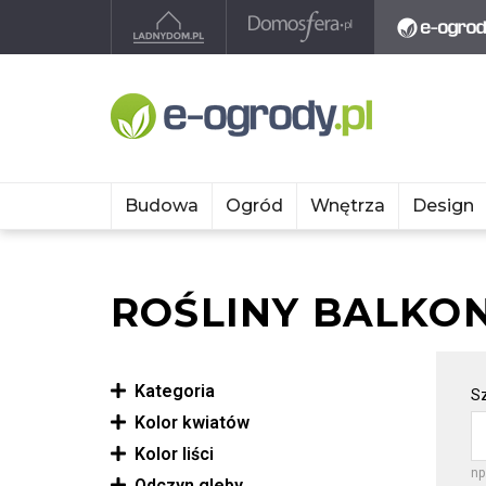
Budowa
Ogród
Wnętrza
Design
ROŚLINY BALKO
Kategoria
Sz
Kolor kwiatów
Kolor liści
np
Odczyn gleby