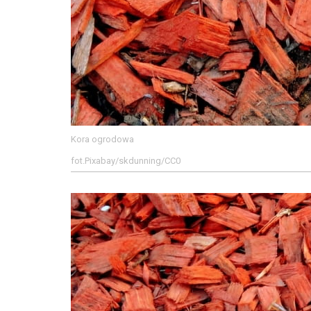
Kora ogrodowa
fot.Pixabay/skdunning/CC0