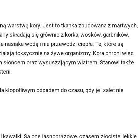
aną warstwą kory. Jest to tkanka zbudowana z martwych,
ny składają się głównie z korka, wosków, garbników,
ie nasiąka wodą i nie przewodzi ciepła. Te, które są
iałają toksycznie na żywe organizmy. Kora chroni więc
m słońcem oraz wysuszającym wiatrem. Stanowi także
erii.
ła kłopotliwym odpadem do czasu, gdy jej zalet nie
 kawałki. Są one jasnobrązowe, czasem złociste, lekkie 