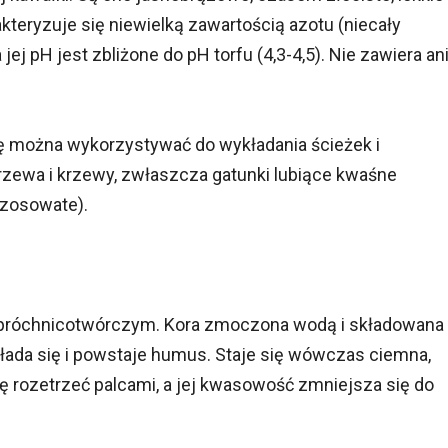
eryzuje się niewielką zawartością azotu (niecały
ej pH jest zbliżone do pH torfu (4,3-4,5). Nie zawiera an
ę można wykorzystywać do wykładania ścieżek i
rzewa i krzewy, zwłaszcza gatunki lubiące kwaśne
wrzosowate).
 próchnicotwórczym. Kora zmoczona wodą i składowana
zkłada się i powstaje humus. Staje się wówczas ciemna,
się rozetrzeć palcami, a jej kwasowość zmniejsza się do