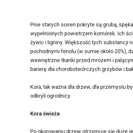
Pnie starych sosen pokryte są grubą, spęk
wypełnionych powietrzem komórek. Ich ścia
żywic i ligniny. Większość tych substancji n
pochodnymi fenolu (w sumie około 20%), dz
wewnętrzne tkanki przed mrozem i palący
barierę dla chorobotwórczych grzybów i bakt
Kora, tak ważna dla drzew, dla przemysłu by
odkryli ogrodnicy.
Kora świeża
Po okorowaniu drzew otrzymuje się duże jej