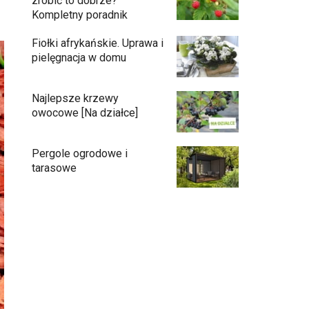
zrobić to dobrze?
Kompletny poradnik
Fiołki afrykańskie. Uprawa i
pielęgnacja w domu
Najlepsze krzewy
owocowe [Na działce]
Pergole ogrodowe i
tarasowe
Eufy C15 — robot koszący bez pętli i bez
stresu
Jak pozbyć się mrówek z domu?
Czy chrząszcze guniaka wyrządzają
szkody?