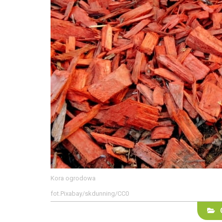
Kora ogrodowa
fot.Pixabay/skdunning/CC0