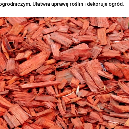
grodniczym. Ułatwia uprawę roślin i dekoruje ogród.