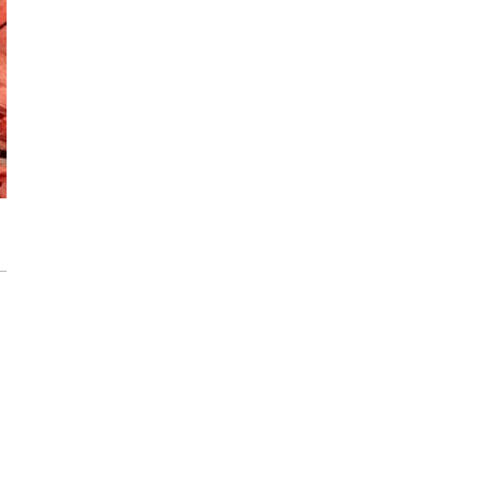
Storczyki – Jak sprawić, by zakwitły na
nowo?
Zdrowe i piękne róże w Twoim ogrodzie.
Jak rozpoznać i zwalczać 6 najczęstszych
chorób?