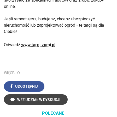
skorzystać ze specjalnych rabatów oraz zrobić zakupy
online.
Jeśli remontujesz, budujesz, chcesz ubezpieczyć
nieruchomość lub zaprojektować ogród - te targi są dla
Ciebie!
Odwiedź
www.targi.zumi.pl
WIĘCEJ O:
UDOSTĘPNIJ
WEŹ UDZIAŁ W DYSKUSJI
POLECANE