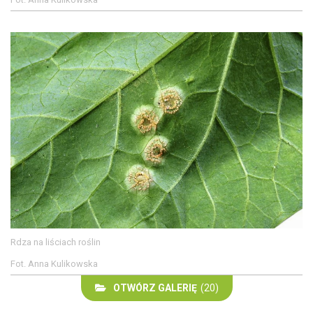
Rdza na liściach roślin
Fot. Anna Kulikowska
OTWÓRZ GALERIĘ
(20)