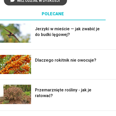
WEŹ UDZIAŁ W DYSKUSJI
POLECANE
Jerzyki w mieście — jak zwabić je
do budki lęgowej?
Dlaczego rokitnik nie owocuje?
Przemarznięte rośliny - jak je
ratować?