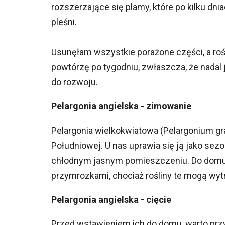
rozszerzające się plamy, które po kilku dn
pleśni.
Usunęłam wszystkie porażone części, a ro
powtórzę po tygodniu, zwłaszcza, że nadal 
do rozwoju.
Pelargonia angielska - zimowanie
Pelargonia wielkokwiatowa (Pelargonium gran
Południowej. U nas uprawia się ją jako se
chłodnym jasnym pomieszczeniu. Do domu 
przymrozkami, chociaż rośliny te mogą wytr
Pelargonia angielska - cięcie
Przed wstawieniem ich do domu, warto przyc