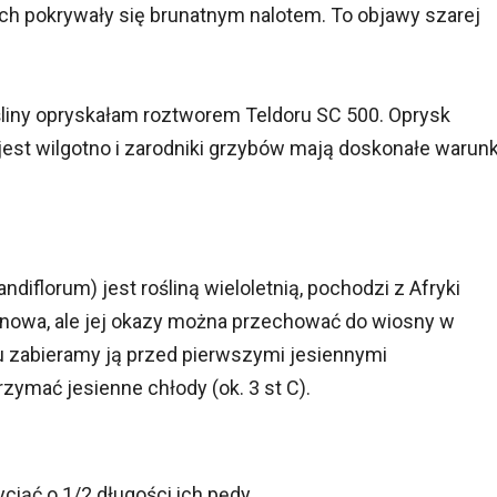
iach pokrywały się brunatnym nalotem. To objawy szarej
śliny opryskałam roztworem Teldoru SC 500. Oprysk
jest wilgotno i zarodniki grzybów mają doskonałe warunk
diflorum) jest rośliną wieloletnią, pochodzi z Afryki
zonowa, ale jej okazy można przechować do wiosny w
zabieramy ją przed pierwszymi jesiennymi
zymać jesienne chłody (ok. 3 st C).
iąć o 1/2 długości ich pędy.