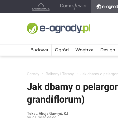
Budowa
Ogród
Wnętrza
Design
Ogrody
Balkony i Tarasy
Jak dbamy o pelargoni
Jak dbamy o pelargon
grandiflorum)
Tekst: Alicja Gawryś, KJ