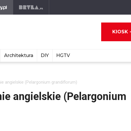
KIOSK 
Architektura
DIY
HGTV
e angielskie (Pelargonium grandiflorum)
ie angielskie (Pelargonium