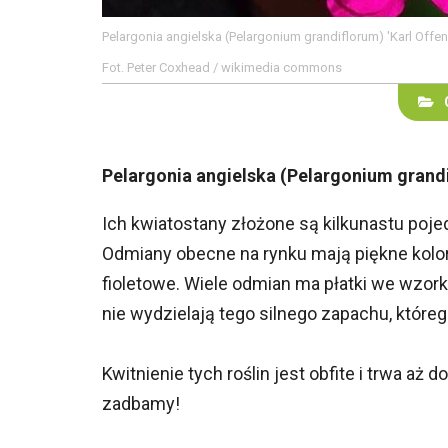
Pelargonia angielska (Pelargonium grandiflorum) 'Karl Offen
Fot. Peter Coxhead / wikimedia commons
Pelargonia angielska (Pelargonium grandi
Ich kwiatostany złożone są kilkunastu pojed
Odmiany obecne na rynku mają piękne kolor
fioletowe. Wiele odmian ma płatki we wzorki
nie wydzielają tego silnego zapachu, któreg
Kwitnienie tych roślin jest obfite i trwa aż
zadbamy!