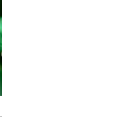
Storczyki – Jak sprawić, by zakwitły na
nowo?
Zdrowe i piękne róże w Twoim ogrodzie.
Jak rozpoznać i zwalczać 6 najczęstszych
chorób?