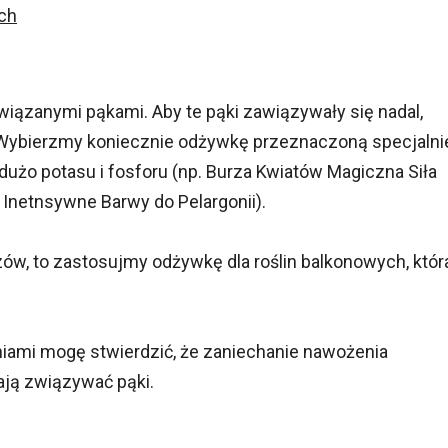
ch
iązanymi pąkami. Aby te pąki zawiązywały się nadal,
 Wybierzmy koniecznie odżywkę przeznaczoną specjalni
 dużo potasu i fosforu (np. Burza Kwiatów Magiczna Siła
 - Inetnsywne Barwy do Pelargonii).
ów, to zastosujmy odżywkę dla roślin balkonowych, któr
oniami mogę stwierdzić, że zaniechanie nawożenia
ają związywać pąki.