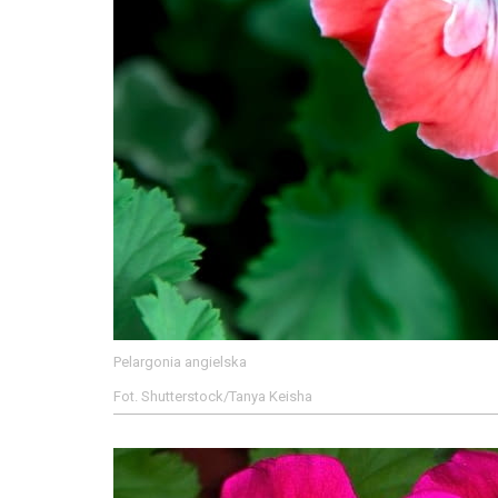
Pelargonia angielska
Fot. Shutterstock/Tanya Keisha