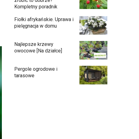
zrobić to dobrze?
Kompletny poradnik
Fiołki afrykańskie. Uprawa i
pielęgnacja w domu
Najlepsze krzewy
owocowe [Na działce]
Pergole ogrodowe i
tarasowe
Eufy C15 — robot koszący bez pętli i bez
stresu
Jak pozbyć się mrówek z domu?
Czy chrząszcze guniaka wyrządzają
szkody?