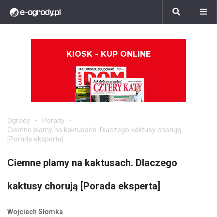
KIOSK - KUP ONLINE
Ogrody
Porady
Ciemne plamy na kaktusach. Dlaczego kaktusy chorują
[Porada eksperta]
Ciemne plamy na kaktusach. Dlaczego
kaktusy chorują [Porada eksperta]
Wojciech Słomka