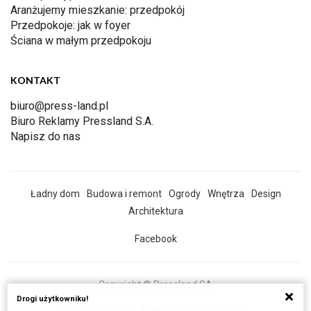
Aranżujemy mieszkanie: przedpokój
Przedpokoje: jak w foyer
Ściana w małym przedpokoju
KONTAKT
biuro@press-land.pl
Biuro Reklamy Pressland S.A.
Napisz do nas
Ładny dom
Budowa i remont
Ogrody
Wnętrza
Design
Architektura
Facebook
Copyright © Pressland SA
Drogi użytkowniku!
O Nas
Reklama
Prywatność
Regulamin