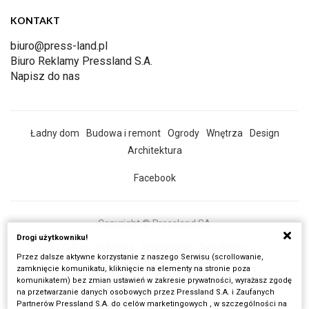
KONTAKT
biuro@press-land.pl
Biuro Reklamy Pressland S.A.
Napisz do nas
Ładny dom
Budowa i remont
Ogrody
Wnętrza
Design
Architektura
Facebook
Copyright © Pressland SA
Drogi użytkowniku!
O Nas
Reklama
Prywatność
Regulamin
Przez dalsze aktywne korzystanie z naszego Serwisu (scrollowanie,
Wszystkie artykuły
zamknięcie komunikatu, kliknięcie na elementy na stronie poza
komunikatem) bez zmian ustawień w zakresie prywatności, wyrażasz zgodę
Realizacja:
Fancybox.pl
na przetwarzanie danych osobowych przez Pressland S.A. i Zaufanych
Partnerów Pressland S.A. do celów marketingowych , w szczególności na