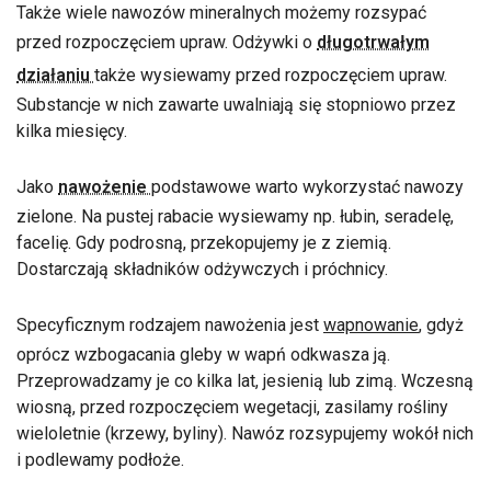
Także wiele nawozów mineralnych możemy rozsypać
przed rozpoczęciem upraw. Odżywki o
długotrwałym
działaniu
także wysiewamy przed rozpoczęciem upraw.
Substancje w nich zawarte uwalniają się stopniowo przez
kilka miesięcy.
Jako
nawożenie
podstawowe warto wykorzystać nawozy
zielone. Na pustej rabacie wysiewamy np. łubin, seradelę,
facelię. Gdy podrosną, przekopujemy je z ziemią.
Dostarczają składników odżywczych i próchnicy.
Specyficznym rodzajem nawożenia jest
wapnowanie
, gdyż
oprócz wzbogacania gleby w wapń odkwasza ją.
Przeprowadzamy je co kilka lat, jesienią lub zimą. Wczesną
wiosną, przed rozpoczęciem wegetacji, zasilamy rośliny
wieloletnie (krzewy, byliny). Nawóz rozsypujemy wokół nich
i podlewamy podłoże.