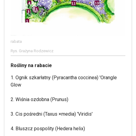
rabata
Rys. Grażyna Rodzewicz
Rośliny na rabacie
1. Ognik szkarłatny (Pyracantha coccinea) 'Orangle
Glow
2. Wiśnia ozdobna (Prunus)
3. Cis pośredni (Taxus ×media) 'Viridis'
4. Bluszcz pospolity (Hedera helix)