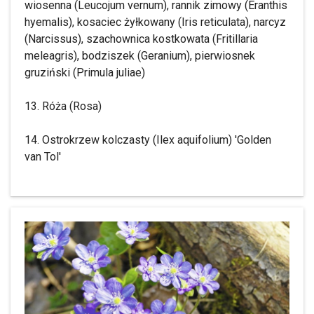
wiosenna (Leucojum vernum), rannik zimowy (Eranthis
hyemalis), kosaciec żyłkowany (Iris reticulata), narcyz
(Narcissus), szachownica kostkowata (Fritillaria
meleagris), bodziszek (Geranium), pierwiosnek
gruziński (Primula juliae)
13. Róża (Rosa)
14. Ostrokrzew kolczasty (Ilex aquifolium) 'Golden
van Tol'