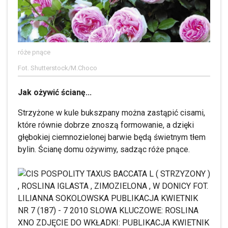
róże pnące
Fot. Shutterstock/M.Choco
Jak ożywić ścianę...
Strzyżone w kule bukszpany można zastąpić cisami,
które równie dobrze znoszą formowanie, a dzięki
głębokiej ciemnozielonej barwie będą świetnym tłem
bylin. Ścianę domu ożywimy, sadząc róże pnące.