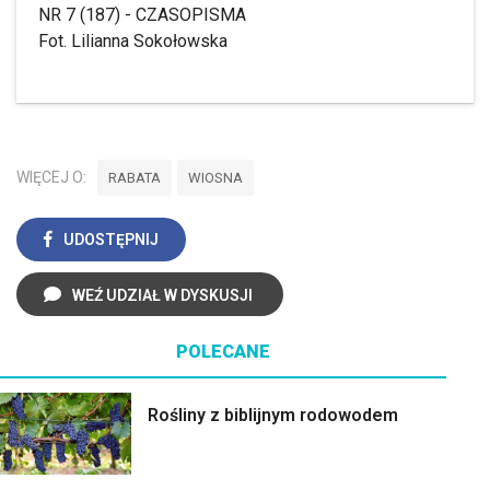
Fot. Lilianna Sokołowska
WIĘCEJ O:
RABATA
WIOSNA
UDOSTĘPNIJ
WEŹ UDZIAŁ W DYSKUSJI
POLECANE
Rośliny z biblijnym rodowodem