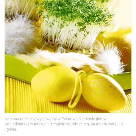
Nasiona rzeżuchy wysiewamy w Palmową Niedzielę (lub w
poniedziałek) w naczyniu z małym wgłębieniem, na mokrą watę lub
ligninę.