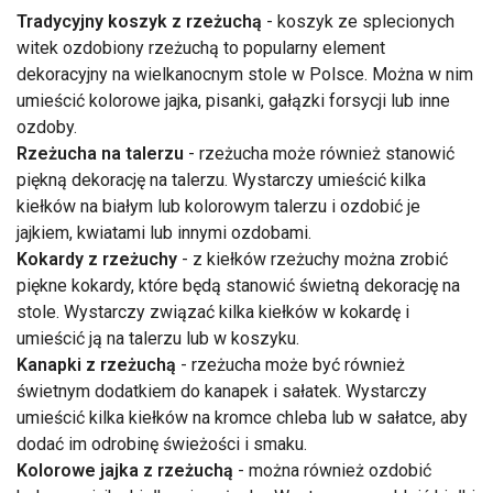
Tradycyjny koszyk z rzeżuchą
- koszyk ze splecionych
witek ozdobiony rzeżuchą to popularny element
dekoracyjny na wielkanocnym stole w Polsce. Można w nim
umieścić kolorowe jajka, pisanki, gałązki forsycji lub inne
ozdoby.
Rzeżucha na talerzu
- rzeżucha może również stanowić
piękną dekorację na talerzu. Wystarczy umieścić kilka
kiełków na białym lub kolorowym talerzu i ozdobić je
jajkiem, kwiatami lub innymi ozdobami.
Kokardy z rzeżuchy
- z kiełków rzeżuchy można zrobić
piękne kokardy, które będą stanowić świetną dekorację na
stole. Wystarczy związać kilka kiełków w kokardę i
umieścić ją na talerzu lub w koszyku.
Kanapki z rzeżuchą
- rzeżucha może być również
świetnym dodatkiem do kanapek i sałatek. Wystarczy
umieścić kilka kiełków na kromce chleba lub w sałatce, aby
dodać im odrobinę świeżości i smaku.
Kolorowe jajka z rzeżuchą
- można również ozdobić