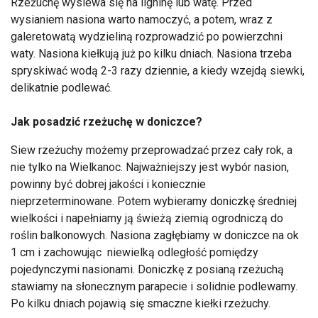
Rzeżuchę wysiewa się na ligninę lub watę. Przed
wysianiem nasiona warto namoczyć, a potem, wraz z
galeretowatą wydzieliną rozprowadzić po powierzchni
waty. Nasiona kiełkują już po kilku dniach. Nasiona trzeba
spryskiwać wodą 2-3 razy dziennie, a kiedy wzejdą siewki,
delikatnie podlewać.
Jak posadzić rzeżuchę w doniczce?
Siew rzeżuchy możemy przeprowadzać przez cały rok, a
nie tylko na Wielkanoc. Najważniejszy jest wybór nasion,
powinny być dobrej jakości i koniecznie
nieprzeterminowane. Potem wybieramy doniczkę średniej
wielkości i napełniamy ją świeżą ziemią ogrodniczą do
roślin balkonowych. Nasiona zagłębiamy w doniczce na ok
1 cm i zachowując niewielką odległość pomiędzy
pojedynczymi nasionami. Doniczkę z posianą rzeżuchą
stawiamy na słonecznym parapecie i solidnie podlewamy.
Po kilku dniach pojawią się smaczne kiełki rzeżuchy.