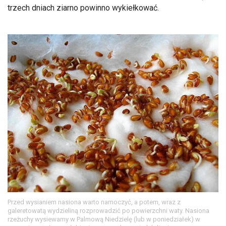
trzech dniach ziarno powinno wykiełkować.
Przed wysianiem nasiona warto namoczyć, a potem, wraz z
galeretowatą wydzieliną rozprowadzić po powierzchni waty. Nasiona
rzeżuchy wysiewamy w Palmową Niedzielę (lub w poniedziałek) w