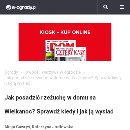
KIOSK - KUP ONLINE
Ogrody
Owoce i warzywa w ogrodzie
Jak posadzić rzeżuchę w domu na Wielkanoc? Sprawdź kiedy
i jak ją wysiać
Jak posadzić rzeżuchę w domu na
Wielkanoc? Sprawdź kiedy i jak ją wysiać
Alicja Gawryś, Katarzyna Jodłowska