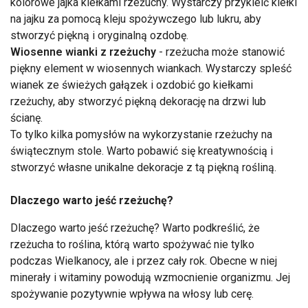
kolorowe jajka kiełkami rzeżuchy. Wystarczy przykleić kiełki
na jajku za pomocą kleju spożywczego lub lukru, aby
stworzyć piękną i oryginalną ozdobę.
Wiosenne wianki z rzeżuchy
- rzeżucha może stanowić
piękny element w wiosennych wiankach. Wystarczy spleść
wianek ze świeżych gałązek i ozdobić go kiełkami
rzeżuchy, aby stworzyć piękną dekorację na drzwi lub
ścianę.
To tylko kilka pomysłów na wykorzystanie rzeżuchy na
świątecznym stole. Warto pobawić się kreatywnością i
stworzyć własne unikalne dekoracje z tą piękną rośliną.
Dlaczego warto jeść rzeżuchę?
Dlaczego warto jeść rzeżuchę? Warto podkreślić, że
rzeżucha to roślina, którą warto spożywać nie tylko
podczas Wielkanocy, ale i przez cały rok. Obecne w niej
minerały i witaminy powodują wzmocnienie organizmu. Jej
spożywanie pozytywnie wpływa na włosy lub cerę.