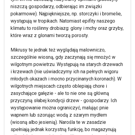
niszczą gospodarzy, odbierając im związki
pokarmowe). Najpiękniejsze, np. storczyki i bromelie,
występują w tropikach. Natomiast epifity naszego
klimatu to roślinny drobiazg: glony i mchy oraz grzyby,
które wraz z glonami tworzą porosty.
Mikrusy te jednak też wyglądają malowniczo,
szczególnie wiosną, gdy zaczynają się mnożyć w
wilgotnym powietrzu. Występują na starych drzewach
i krzewach (nie uświadczymy ich na pełnych wigoru
młodych okazach i mocno przycinanych koronach). W
wilgotnych miejscach często oblepiają chore i
zasychające gałęzie - ale to nie one są główną
przyczyną słabej kondycji drzew - gospodarzy. Ich
występowanie można ograniczyć, malując pnie
wapnem lub szorując wodą z szarym mydłem
(wiosną albo jesienią). Narośla te w zasadzie
spełniają jednak korzystną funkcję, bo magazynują