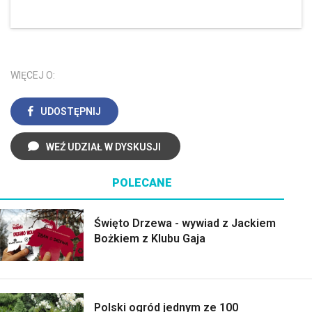
WIĘCEJ O:
UDOSTĘPNIJ
WEŹ UDZIAŁ W DYSKUSJI
POLECANE
Święto Drzewa - wywiad z Jackiem
Bożkiem z Klubu Gaja
Polski ogród jednym ze 100