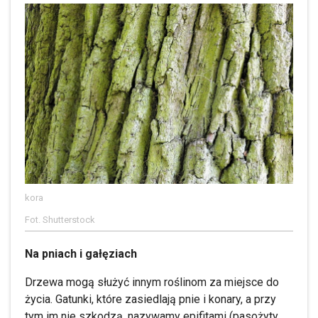
kora
Fot. Shutterstock
Na pniach i gałęziach
Drzewa mogą służyć innym roślinom za miejsce do
życia. Gatunki, które zasiedlają pnie i konary, a przy
tym im nie szkodzą, nazywamy epifitami (pasożyty