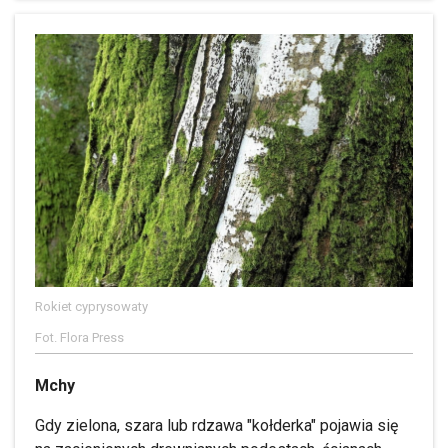
Rokiet cyprysowaty
Fot. Flora Press
Mchy
Gdy zielona, szara lub rdzawa "kołderka" pojawia się