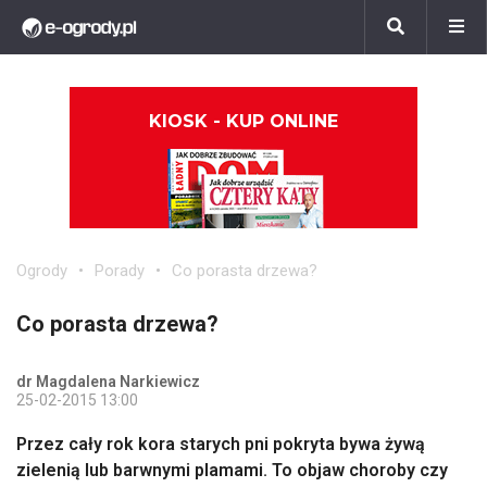
KIOSK - KUP ONLINE
Ogrody
Porady
Co porasta drzewa?
Co porasta drzewa?
dr Magdalena Narkiewicz
25-02-2015 13:00
Przez cały rok kora starych pni pokryta bywa żywą
zielenią lub barwnymi plamami. To objaw choroby czy