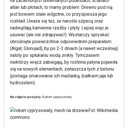
na zacienionych drewnianych podestach, ścianach
altan lub płotach, to mamy problem. Drewno pod nią
jest bowiem stale wilgotne, co przyspiesza jego
rozkład. Uważa się też, że narośla szpecą oraz
nadwątlają kamienne rzeźby i płyty. Lepiej więc je
usuwać (ale nie zdrapywać!). Wystarczy spryskać
obrośnięte powierzchnie odpowiednim preparatem
(Algat, Glonojad), by po 2-3 dniach (a nawet wcześniej)
naloty po spłukaniu wodą znikły. Tymczasem
niektórzy wręcz zabiegają, by roślinna patyna pojawiła
się na nowych elementach, zwłaszcza tych z betonu
(pomaga smarowanie ich maślanką, białkiem jaja lub
hydrożelem).
Na zdjęciu powyżej:
Rokiet cyprysowaty
Fot. Wikimedia
commons