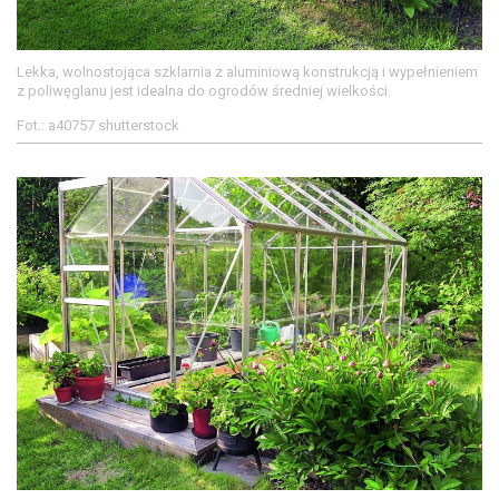
Lekka, wolnostojąca szklarnia z aluminiową konstrukcją i wypełnieniem
z poliwęglanu jest idealna do ogrodów średniej wielkości.
Fot.: a40757 shutterstock