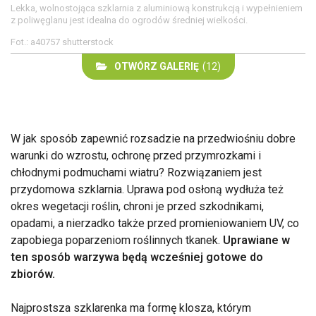
Lekka, wolnostojąca szklarnia z aluminiową konstrukcją i wypełnieniem
z poliwęglanu jest idealna do ogrodów średniej wielkości.
Fot.: a40757 shutterstock
OTWÓRZ GALERIĘ
(12)
W jak sposób zapewnić rozsadzie na przedwiośniu dobre
warunki do wzrostu, ochronę przed przymrozkami i
chłodnymi podmuchami wiatru? Rozwiązaniem jest
przydomowa szklarnia. Uprawa pod osłoną wydłuża też
okres wegetacji roślin, chroni je przed szkodnikami,
opadami, a nierzadko także przed promieniowaniem UV, co
zapobiega poparzeniom roślinnych tkanek.
Uprawiane w
ten sposób warzywa będą wcześniej gotowe do
zbiorów.
Najprostsza szklarenka ma formę klosza, którym