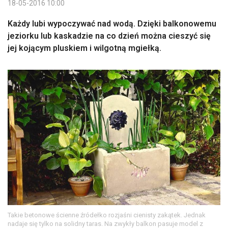
18-05-2016 10:00
Każdy lubi wypoczywać nad wodą. Dzięki balkonowemu
jeziorku lub kaskadzie na co dzień można cieszyć się
jej kojącym pluskiem i wilgotną mgiełką.
Takie betonowe ścienne źródełko rozjaśni cienisty zakątek. Jednak
nadaje się tylko na solidny taras. Na zwykły balkon pasuje model z