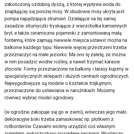
zakończoną ozdobną dyszą, z której wypływa woda do
znajdującej się poniżej misy. W obudowie misy ukryta jest
pompa napędzająca strumień. Działające na tej samej
zasadzie strumyczki tryskające z wierzchołka kamiennych
brył, a także ceramiczne pojemniki z zamontowaną małą
fontanną, które zajmują niewiele miejsca ustawić można na
balkonie każdego typu. Niewiele więcej przestrzeni trzeba
przeznaczyć na małe jeziorko. Ma ono tę zaletę, że można
w nim posadzić wodne rośliny, a nawet trzymać karasie
złociste. Formy przeznaczone na balkony i tarasy kupimy w
specjalistycznych sklepach i dużych centrach ogrodniczych.
Najwygodniejsze są modele o kształcie trójkątnym,
przeznaczone do ustawiania w narożnikach. Możemy
również wybrać model ogrodowy
(w ogrodzie zakopuje się go w ziemi), wówczas jego mało
dekoracyjne boki trzeba zamaskować np. płotkiem z
rollborderów. Czasami wolimy urządzić coś własnym
sumptem, wykorzystując posiadane naczynia. Wystarczy,