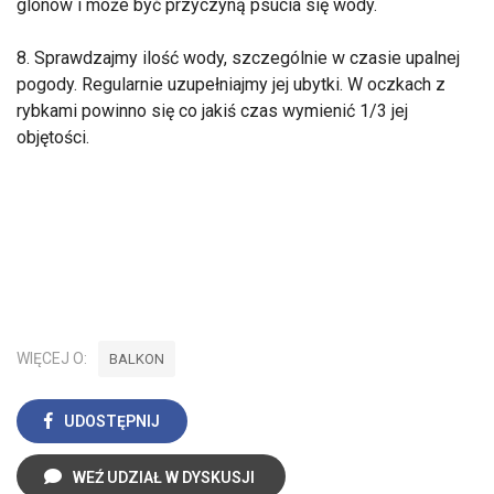
glonów i może być przyczyną psucia się wody.
8. Sprawdzajmy ilość wody, szczególnie w czasie upalnej
pogody. Regularnie uzupełniajmy jej ubytki. W oczkach z
rybkami powinno się co jakiś czas wymienić 1/3 jej
objętości.
WIĘCEJ O:
BALKON
UDOSTĘPNIJ
WEŹ UDZIAŁ W DYSKUSJI