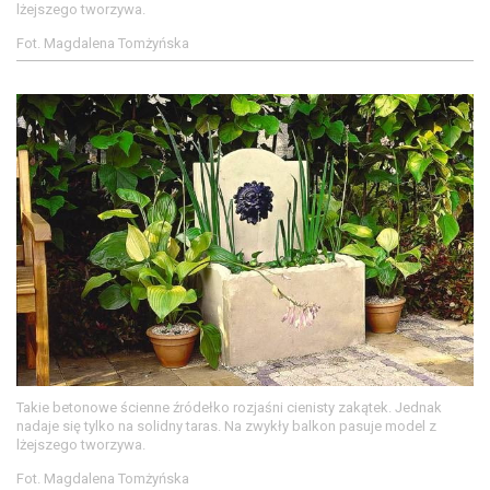
lżejszego tworzywa.
Fot. Magdalena Tomżyńska
Takie betonowe ścienne źródełko rozjaśni cienisty zakątek. Jednak
nadaje się tylko na solidny taras. Na zwykły balkon pasuje model z
lżejszego tworzywa.
Fot. Magdalena Tomżyńska