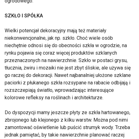
ogrodowego.
SZKŁO I SPÓŁKA
Wielki potencjał dekoracyjny mają też materiały
niekonwencjonalne, jak np. szkło. Choć wiele osób
niechętnie odnosi się do obecności szkła w ogrodzie, na
rynku pojawia się coraz więcej produktów szklanych
przeznaczonych na nawierzchnie. Szkło w postaci grysu,
tłucznia, żwiru i mozaiki nie jest zbyt śliskie, ale używa się
go raczej do dekoracji. Nawet najbanalniej ułożone szklane
paciorki z płukanego szkła rozsypane na rabacie odbijają i
rozszczepiają światło, wprowadzając interesujące
kolorowe refleksy na roślinach i architekturze.
Do dyspozycji mamy jeszcze płyty ze szkła hartowanego,
zbrojonego lub klejonego z kilku warstw. Można pod nimi
zamontować oświetlenie lub puścić strumyk wody. Trzeba
jednak pamiętać, by takie nawierzchnie planować raczej