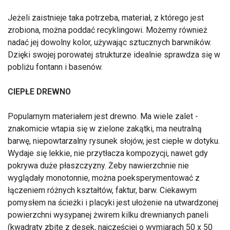
Jeżeli zaistnieje taka potrzeba, materiał, z którego jest
zrobiona, można poddać recyklingowi. Możemy również
nadać jej dowolny kolor, używając sztucznych barwników.
Dzięki swojej porowatej strukturze idealnie sprawdza się w
pobliżu fontann i basenów.
CIEPŁE DREWNO
Popularnym materiałem jest drewno. Ma wiele zalet -
znakomicie wtapia się w zielone zakątki, ma neutralną
barwę, niepowtarzalny rysunek słojów, jest ciepłe w dotyku.
Wydaje się lekkie, nie przytłacza kompozycji, nawet gdy
pokrywa duże płaszczyzny. Żeby nawierzchnie nie
wyglądały monotonnie, można poeksperymentować z
łączeniem różnych kształtów, faktur, barw. Ciekawym
pomysłem na ścieżki i placyki jest ułożenie na utwardzonej
powierzchni wysypanej żwirem kilku drewnianych paneli
(kwadraty zbite z desek, najczęściej o wymiarach 50 x 50