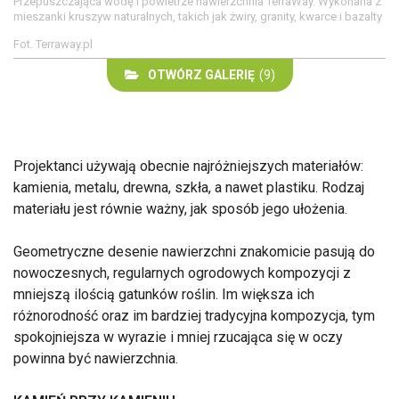
Przepuszczająca wodę i powietrze nawierzchnia TerraWay. Wykonana z
mieszanki kruszyw naturalnych, takich jak żwiry, granity, kwarce i bazalty
Fot. Terraway.pl
OTWÓRZ GALERIĘ
(9)
Projektanci używają obecnie najróżniejszych materiałów:
kamienia, metalu, drewna, szkła, a nawet plastiku. Rodzaj
materiału jest równie ważny, jak sposób jego ułożenia.
Geometryczne desenie nawierzchni znakomicie pasują do
nowoczesnych, regularnych ogrodowych kompozycji z
mniejszą ilością gatunków roślin. Im większa ich
różnorodność oraz im bardziej tradycyjna kompozycja, tym
spokojniejsza w wyrazie i mniej rzucająca się w oczy
powinna być nawierzchnia.