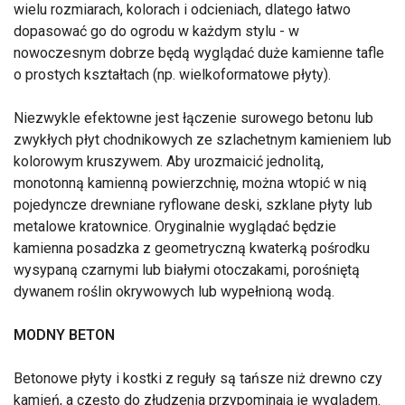
wielu rozmiarach, kolorach i odcieniach, dlatego łatwo
dopasować go do ogrodu w każdym stylu - w
nowoczesnym dobrze będą wyglądać duże kamienne tafle
o prostych kształtach (np. wielkoformatowe płyty).
Niezwykle efektowne jest łączenie surowego betonu lub
zwykłych płyt chodnikowych ze szlachetnym kamieniem lub
kolorowym kruszywem. Aby urozmaicić jednolitą,
monotonną kamienną powierzchnię, można wtopić w nią
pojedyncze drewniane ryflowane deski, szklane płyty lub
metalowe kratownice. Oryginalnie wyglądać będzie
kamienna posadzka z geometryczną kwaterką pośrodku
wysypaną czarnymi lub białymi otoczakami, porośniętą
dywanem roślin okrywowych lub wypełnioną wodą.
MODNY BETON
Betonowe płyty i kostki z reguły są tańsze niż drewno czy
kamień, a często do złudzenia przypominają je wyglądem.