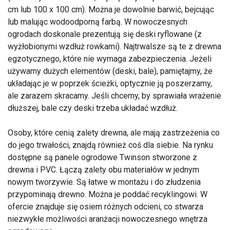
cm lub 100 x 100 cm). Można je dowolnie barwić, bejcując
lub malując wodoodporną farbą. W nowoczesnych
ogrodach doskonale prezentują się deski ryflowane (z
wyżłobionymi wzdłuż rowkami). Najtrwalsze są te z drewna
egzotycznego, które nie wymaga zabezpieczenia. Jeżeli
używamy dużych elementów (deski, bale), pamiętajmy, że
układając je w poprzek ścieżki, optycznie ją poszerzamy,
ale zarazem skracamy. Jeśli chcemy, by sprawiała wrażenie
dłuższej, bale czy deski trzeba układać wzdłuż.
Osoby, które cenią zalety drewna, ale mają zastrzeżenia co
do jego trwałości, znajdą również coś dla siebie. Na rynku
dostępne są panele ogrodowe Twinson stworzone z
drewna i PVC. Łączą zalety obu materiałów w jednym
nowym tworzywie. Są łatwe w montażu i do złudzenia
przypominają drewno. Można je poddać recyklingowi. W
ofercie znajduje się osiem różnych odcieni, co stwarza
niezwykłe możliwości aranżacji nowoczesnego wnętrza