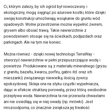
Ci, którym zależy, by ich ogród był nowoczesny i
ekologiczny, mogą sięgnąć po ażurowe kostki, które dzięki
swojej konstrukcji umożliwiają wsiąkanie do gruntu wód
opadowych. Wolne przestrzenie można wypełnić żwirem,
grysem albo obsiać trawą. Takie nawierzchnie z
powodzeniem stosuje się na ścieżkach, podjazdach oraz
parkingach. Ale na tym nie koniec.
Można również - dzięki nowej technologii TerraWay -
stworzyć nawierzchnie w pełni przepuszczające wodę i
powietrze. Produkowane są z materiału mineralnego (grysu
z granitu, bazaltu, kwarcu, porfiru, gabro itd. oraz ich
mieszanki) związanego niewielką ilością żywicy
epoksydowej. Skleja ona na styku cząstki wypełniacza,
dając w efekcie strukturę porowatą, przez którą swobodnie
przepływa woda. Nawierzchnia ta nie przerasta chwastami
ani nie osiedlają się w niej owady (np. mrówki). Jest
mrozoodporna, co znacznie zwiększa jej trwałość.