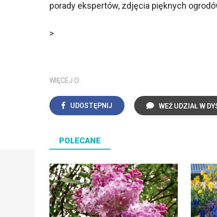
porady ekspertów, zdjęcia pięknych ogrodó
>
WIĘCEJ O:
UDOSTĘPNIJ
WEŹ UDZIAŁ W DY
POLECANE