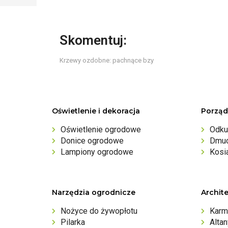
Skomentuj:
Krzewy ozdobne: pachnące bzy
Oświetlenie i dekoracja
Porząd
Oświetlenie ogrodowe
Odku
Donice ogrodowe
Dmuc
Lampiony ogrodowe
Kosi
Narzędzia ogrodnicze
Archit
Nożyce do żywopłotu
Karm
Pilarka
Alta