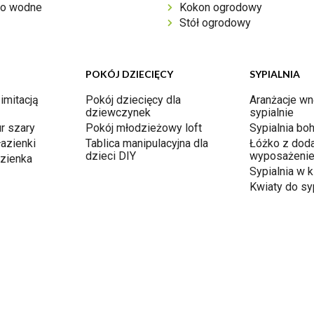
o wodne
Kokon ogrodowy
Stół ogrodowy
POKÓJ DZIECIĘCY
SYPIALNIA
 imitacją
Pokój dziecięcy dla
Aranżacje wn
dziewczynek
sypialnie
r szary
Pokój młodzieżowy loft
Sypialnia bo
łazienki
Tablica manipulacyjna dla
Łóżko z dod
dzieci DIY
wyposażeni
azienka
Sypialnia w k
Kwiaty do syp