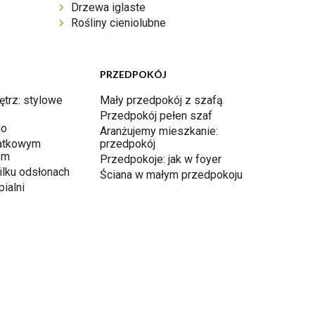
Drzewa iglaste
Rośliny cieniolubne
PRZEDPOKÓJ
ętrz: stylowe
Mały przedpokój z szafą
Przedpokój pełen szaf
ho
Aranżujemy mieszkanie:
atkowym
przedpokój
em
Przedpokoje: jak w foyer
ilku odsłonach
Ściana w małym przedpokoju
ialni