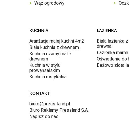
Wąż ogrodowy
Oczk
KUCHNIA
ŁAZIENKA
Aranżacja małej kuchni 4m2
Biała łazienka z
drewna
Biała kuchnia z drewnem
Łazienka marmu
Kuchnia czarny mat z
drewnem
Oświetlenie do 
Kuchnia w stylu
Beżowo złota ł
prowansalskim
Kuchnia rustykalna
KONTAKT
biuro@press-land.pl
Biuro Reklamy Pressland S.A.
Napisz do nas