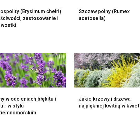
ospolity (Erysimum cheiri)
Szczaw polny (Rumex
ściwości, zastosowanie i
acetosella)
awostki
ny w odcieniach błękitu i
Jakie krzewy i drzewa
tu - w stylu
najpiękniej kwitną w kwiet
ziemnomorskim