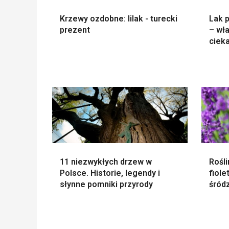
Krzewy ozdobne: lilak - turecki
Lak p
prezent
– wła
ciek
11 niezwykłych drzew w
Rośli
Polsce. Historie, legendy i
fiole
słynne pomniki przyrody
śród