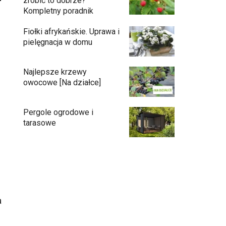
zrobić to dobrze?
Kompletny poradnik
Fiołki afrykańskie. Uprawa i
pielęgnacja w domu
Najlepsze krzewy
owocowe [Na działce]
Pergole ogrodowe i
tarasowe
Eufy C15 — robot koszący bez pętli i bez
stresu
Jak pozbyć się mrówek z domu?
a
Czy chrząszcze guniaka wyrządzają
szkody?