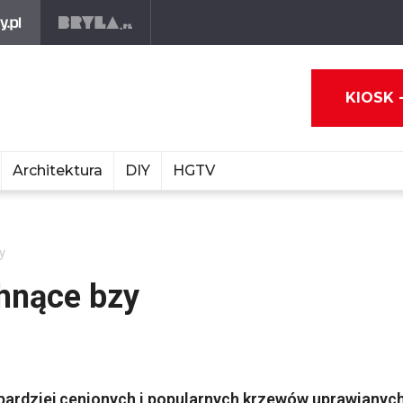
KIOSK 
Architektura
DIY
HGTV
y
hnące bzy
najbardziej cenionych i popularnych krzewów uprawianyc