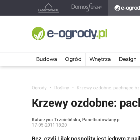
Budowa
Ogród
Wnętrza
Design
Ogrody
Rośliny
Krzewy ozdobne: pachnące bz
Krzewy ozdobne: pac
Katarzyna Trzcielińska, Panelbudowlany.pl
17-05-2011 18:20
Bez, czyli Lilak pospolity jest jednym z 