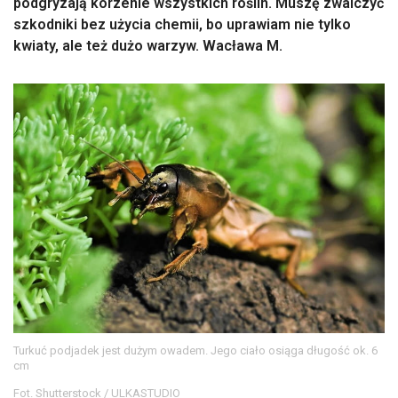
podgryzają korzenie wszystkich roślin. Muszę zwalczyć
szkodniki bez użycia chemii, bo uprawiam nie tylko
kwiaty, ale też dużo warzyw. Wacława M.
Turkuć podjadek jest dużym owadem. Jego ciało osiąga długość ok. 6
cm
Fot. Shutterstock / ULKASTUDIO