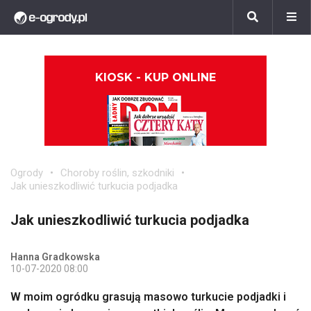
KIOSK - KUP ONLINE
Ogrody
Choroby roślin, szkodniki
Jak unieszkodliwić turkucia podjadka
Jak unieszkodliwić turkucia podjadka
Hanna Gradkowska
10-07-2020 08:00
W moim ogródku grasują masowo turkucie podjadki i