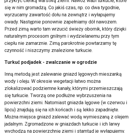
przykryć cienką warstwą ziemi. Nawóz wabi turkucie, które
się w nim gromadzą. Co jakiś czas, np. co dwa tygodnie,
wyrzucamy zawartość dołu na zewnątrz i wyłapujemy
owady. Następnie ponownie zapełniamy dół nawozem.
Przed zimą warto tam wrzucić świeży obornik, który dzięki
naturalnym procesom gnilnym i wydzielanemu przy tym
ciepłu nie zamarznie. Zimą parokrotnie powtarzamy tę
czynność i niszczymy znalezione turkucie.
Turkuć podjadek - zwalczanie w ogrodzie
Inną metodą jest zalewanie gniazd lęgowych mieszanką
wody i oleju. W okresie wegetacji łatwo można
zlokalizować podziemne kanały, którymi przemieszczają
się turkucie. Tworzą one podłużne wybrzuszenia na
powierzchni ziemi. Natomiast gniazda lęgowe (w czerwcu i
lipcu) znajdują się na ich końcach i są lekko zapadnięte.
Można miejsca gniazd zalewać wodą wymieszaną z olejem
jadalnym. Zgromadzone w gniazdach turkucie i ich larwy
wychodzą na powierzchnię ziemi i stamtąd je wyłapujemy.