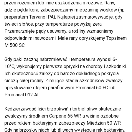
przemrożeniem lub inne uszkodzenia mrozowe. Rany,
gdzie pękła kora, zabezpieczamy mieszaniną wosków (np.
preparatem Tervanol PA). Najlepiej zasmarowywać je, gdy
świeci słońce, przy temperaturze powyżej zera.
Przemarznięte pędy usuwamy, a rośliny wzmacniamy
odpowiednimi nawozami. Małe rany opryskujemy Topsinem
M 500 SC.
Gdy pąki zaczną nabrzmiewać i temperatura wynosi 6-
10°C, wykonujemy pierwsze opryski na choroby i szkodniki.
Ich skuteczność zależy od bardzo dokładnego pokrycia
cieczą całej rośliny. Zimujące stadia szkodników zwalczy
opryskiwanie olejem parafinowym Promanal 60 EC lub
Promanal 012 AL.
Kędzierzawość liści brzoskwiń i torbiel śliwy skutecznie
zwalczymy środkiem Carpene 65 WP, a wiśnie ozdobne
przed rakiem bakteryjnym zabezpieczy Miedzian 50 WP.
Gdy na brzoskwiniach lub śliwach występuje rak bakteryjny,