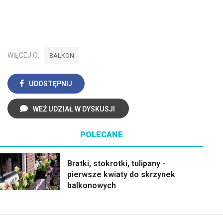
WIĘCEJ O:
BALKON
UDOSTĘPNIJ
WEŹ UDZIAŁ W DYSKUSJI
POLECANE
Bratki, stokrotki, tulipany -
pierwsze kwiaty do skrzynek
balkonowych