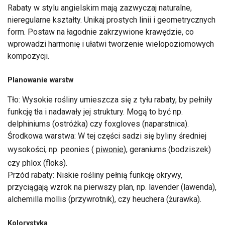
Rabaty w stylu angielskim mają zazwyczaj naturalne,
nieregularne kształty. Unikaj prostych linii i geometrycznych
form. Postaw na łagodnie zakrzywione krawędzie, co
wprowadzi harmonię i ułatwi tworzenie wielopoziomowych
kompozycji.
Planowanie warstw
Tło: Wysokie rośliny umieszcza się z tyłu rabaty, by pełniły
funkcję tła i nadawały jej struktury. Mogą to być np.
delphiniums (ostróżka) czy foxgloves (naparstnica).
Środkowa warstwa: W tej części sadzi się byliny średniej
wysokości, np. peonies (
piwonie
), geraniums (bodziszek)
czy phlox (floks).
Przód rabaty: Niskie rośliny pełnią funkcję okrywy,
przyciągają wzrok na pierwszy plan, np. lavender (lawenda),
alchemilla mollis (przywrotnik), czy heuchera (żurawka).
Kolorystyka