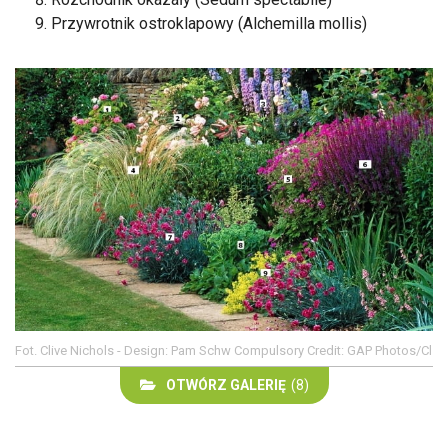
Przywrotnik ostroklapowy (Alchemilla mollis)
Fot. Clive Nichols - Design: Pam Schw Compulsory Credit: GAP Photos/Cl
OTWÓRZ GALERIĘ
(8)