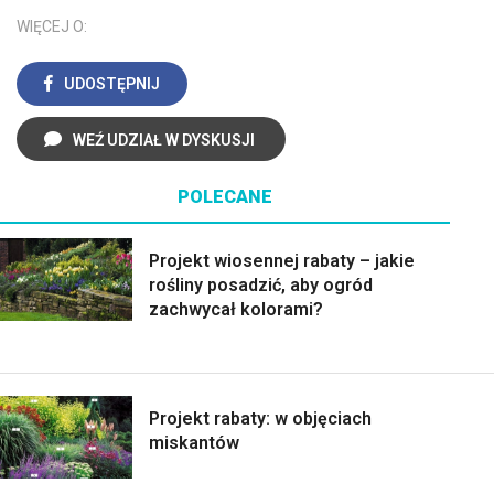
WIĘCEJ O:
UDOSTĘPNIJ
WEŹ UDZIAŁ W DYSKUSJI
POLECANE
Projekt wiosennej rabaty – jakie
rośliny posadzić, aby ogród
zachwycał kolorami?
Projekt rabaty: w objęciach
miskantów