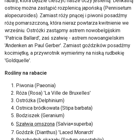
rabaty, która będzie cieszyć nasze oczy jesienią. Delikatną
ostnicę można zastąpić rozplenicą japońską (Pennisetum
alopecuroides). Zamiast róży pnącej i piwonii posadźmy
różę pomarszczoną, która nieraz powtarza kwitnienie we
wrześniu. Ostróżki zastąpmy astrem nowobelgijskim
'Patricia Ballard', zaś szałwię - astrem nowoangielskim
'Andenken an Paul Gerber'. Zamiast goździków posadźmy
kocimiętkę, a przywrotnik wymieńmy na niską rudbekię
'Goldquelle'.
Rośliny na rabacie
Piwonia (Paeonia)
Róża (Rosa) 'La Ville de Bruxelles'
Ostróżka (Delphinium)
Ostnica bródkowata (Stipa barbata)
Bodziszek (Geranium)
Szałwia omszona
(Salvia×superba)
Goździk (Dianthus) 'Laced Monarch'
Rozchodnik okazały (Sedum spectabile)