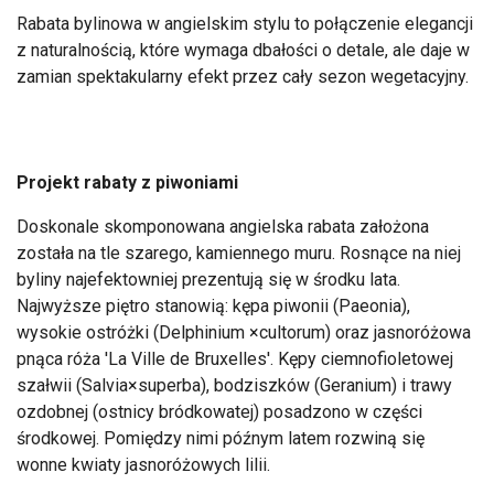
Rabata bylinowa w angielskim stylu to połączenie elegancji
z naturalnością, które wymaga dbałości o detale, ale daje w
zamian spektakularny efekt przez cały sezon wegetacyjny.
Projekt rabaty z piwoniami
Doskonale skomponowana angielska rabata założona
została na tle szarego, kamiennego muru. Rosnące na niej
byliny najefektowniej prezentują się w środku lata.
Najwyższe piętro stanowią: kępa piwonii (Paeonia),
wysokie ostróżki (Delphinium ×cultorum) oraz jasnoróżowa
pnąca róża 'La Ville de Bruxelles'. Kępy ciemnofioletowej
szałwii (Salvia×superba), bodziszków (Geranium) i trawy
ozdobnej (ostnicy bródkowatej) posadzono w części
środkowej. Pomiędzy nimi późnym latem rozwiną się
wonne kwiaty jasnoróżowych lilii.