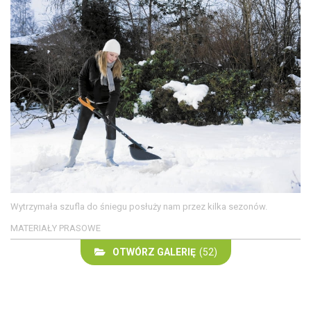
Wytrzymała szufla do śniegu posłuży nam przez kilka sezonów.
MATERIAŁY PRASOWE
OTWÓRZ GALERIĘ
(52)