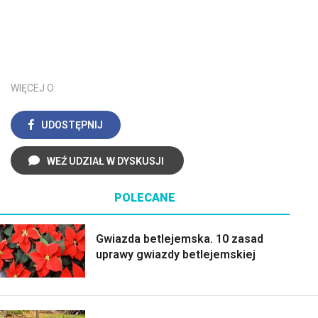
WIĘCEJ O:
UDOSTĘPNIJ
WEŹ UDZIAŁ W DYSKUSJI
POLECANE
Gwiazda betlejemska. 10 zasad
uprawy gwiazdy betlejemskiej