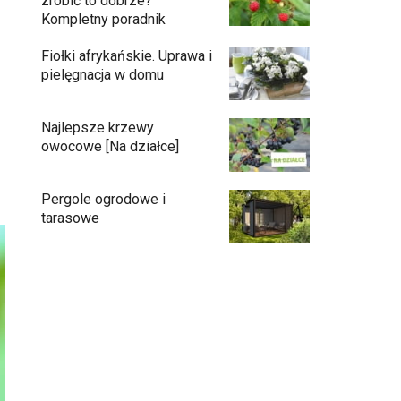
zrobić to dobrze?
Kompletny poradnik
Fiołki afrykańskie. Uprawa i
pielęgnacja w domu
Najlepsze krzewy
owocowe [Na działce]
Pergole ogrodowe i
tarasowe
Eufy C15 — robot koszący bez pętli i bez
stresu
Jak pozbyć się mrówek z domu?
Czy chrząszcze guniaka wyrządzają
szkody?