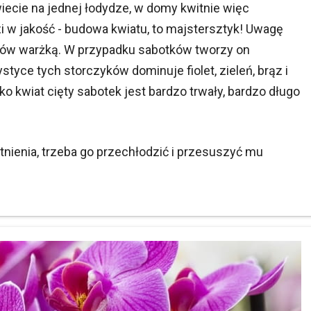
iecie na jednej łodydze, w domy kwitnie więc
zi w jakość - budowa kwiatu, to majstersztyk! Uwagę
yków warżką. W przypadku sabotków tworzy on
yce tych storczyków dominuje fiolet, zieleń, brąz i
o kwiat cięty sabotek jest bardzo trwały, bardzo długo
ienia, trzeba go przechłodzić i przesuszyć mu