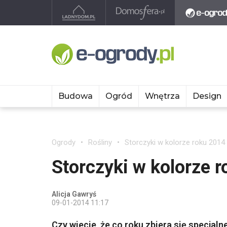
Budowa
Ogród
Wnętrza
Design
Ogrody
Rośliny
Storczyki w kolorze roku 2014 
Storczyki w kolorze 
Alicja Gawryś
09-01-2014 11:17
Czy wiecie, że co roku zbiera się specjal