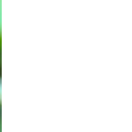
Storczyki – Jak sprawić, by zakwitły na
nowo?
Zdrowe i piękne róże w Twoim ogrodzie.
Jak rozpoznać i zwalczać 6 najczęstszych
chorób?