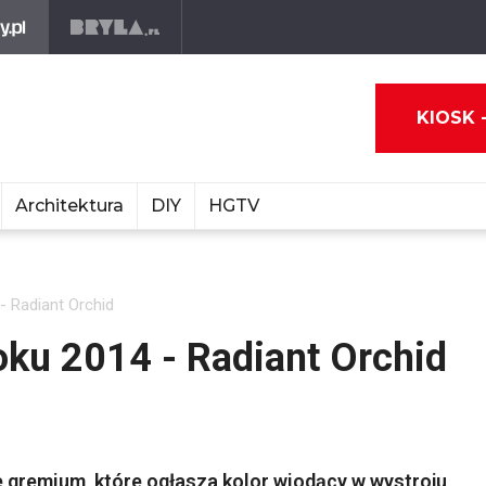
KIOSK 
Architektura
DIY
HGTV
- Radiant Orchid
roku 2014 - Radiant Orchid
ne gremium, które ogłasza kolor wiodący w wystroju