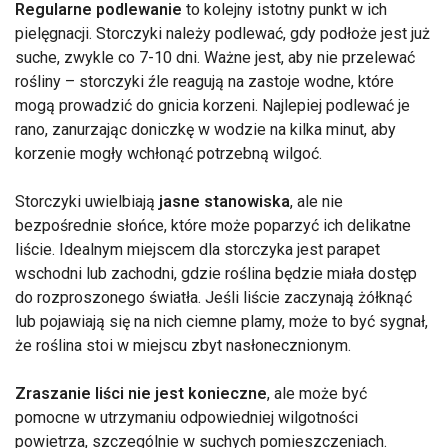
Regularne podlewanie
to kolejny istotny punkt w ich
pielęgnacji. Storczyki należy podlewać, gdy podłoże jest już
suche, zwykle co 7-10 dni. Ważne jest, aby nie przelewać
rośliny – storczyki źle reagują na zastoje wodne, które
mogą prowadzić do gnicia korzeni. Najlepiej podlewać je
rano, zanurzając doniczkę w wodzie na kilka minut, aby
korzenie mogły wchłonąć potrzebną wilgoć.
Storczyki uwielbiają
jasne stanowiska
, ale nie
bezpośrednie słońce, które może poparzyć ich delikatne
liście. Idealnym miejscem dla storczyka jest parapet
wschodni lub zachodni, gdzie roślina będzie miała dostęp
do rozproszonego światła. Jeśli liście zaczynają żółknąć
lub pojawiają się na nich ciemne plamy, może to być sygnał,
że roślina stoi w miejscu zbyt nasłonecznionym.
Zraszanie liści nie jest konieczne
, ale może być
pomocne w utrzymaniu odpowiedniej wilgotności
powietrza, szczególnie w suchych pomieszczeniach.