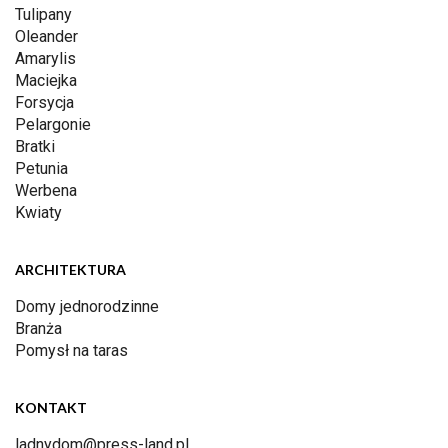
Tulipany
Oleander
Amarylis
Maciejka
Forsycja
Pelargonie
Bratki
Petunia
Werbena
Kwiaty
ARCHITEKTURA
Domy jednorodzinne
Branża
Pomysł na taras
KONTAKT
ladnydom@press-land.pl