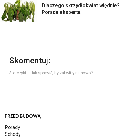
Dlaczego skrzydłokwiat więdnie?
Porada eksperta
Skomentuj:
Storczyki – Jak sprawić, by zakwitły na nowo?
PRZED BUDOWĄ
Porady
Schody