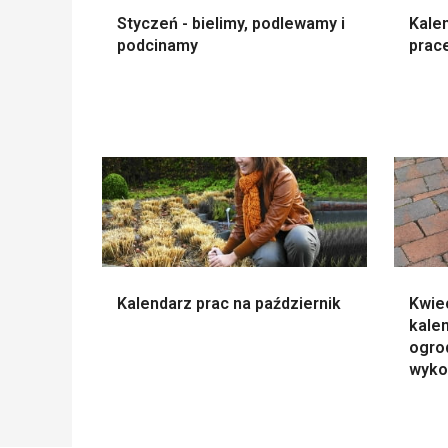
Styczeń - bielimy, podlewamy i
Kalen
podcinamy
prac
Kalendarz prac na październik
Kwie
kalen
ogro
wyko