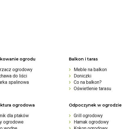
kowanie ogrodu
Balkon i taras
rzacz ogrodowy
Meble na balkon
hawa do liści
Doniczki
arka spalinowa
Co na balkon?
Oświetlenie tarasu
ektura ogrodowa
Odpoczynek w ogrodzie
nik dla ptaków
Grill ogrodowy
ny ogrodowe
Hamak ogrodowy
o wodne
Kokon ogrodowy