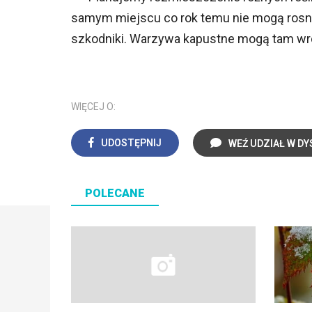
samym miejscu co rok temu nie mogą rosną
szkodniki. Warzywa kapustne mogą tam wróc
WIĘCEJ O:
UDOSTĘPNIJ
WEŹ UDZIAŁ W DY
POLECANE