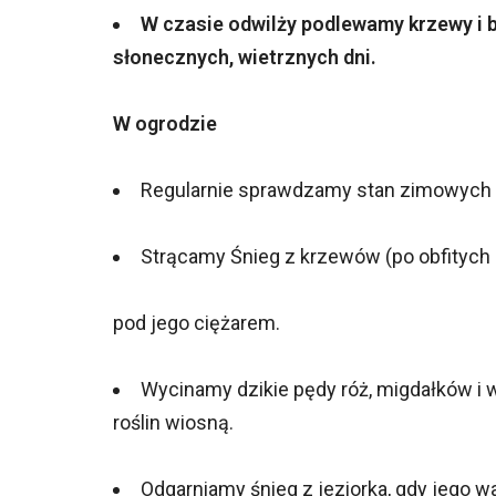
W czasie odwilży podlewamy krzewy i b
słonecznych, wietrznych dni.
W ogrodzie
Regularnie sprawdzamy stan zimowych o
Strącamy Śnieg z krzewów (po obfitych 
pod jego ciężarem.
Wycinamy dzikie pędy róż, migdałków i wi
roślin wiosną.
Odgarniamy śnieg z jeziorka, gdy jego