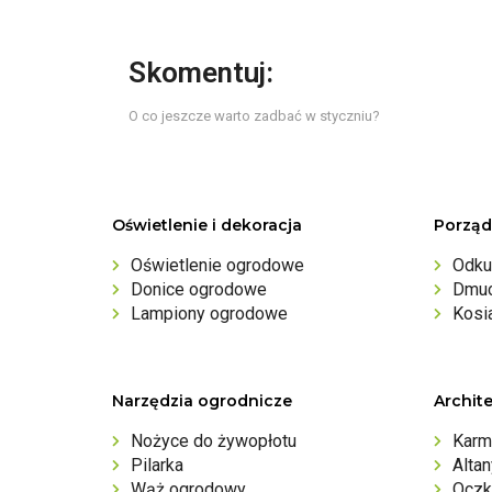
Skomentuj:
O co jeszcze warto zadbać w styczniu?
Oświetlenie i dekoracja
Porząd
Oświetlenie ogrodowe
Odku
Donice ogrodowe
Dmuc
Lampiony ogrodowe
Kosi
Narzędzia ogrodnicze
Archit
Nożyce do żywopłotu
Karm
Pilarka
Alta
Wąż ogrodowy
Oczk