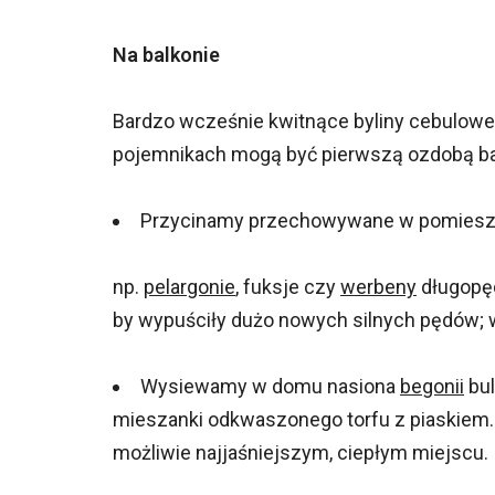
Na balkonie
Bardzo wcześnie kwitnące byliny cebulowe -
pojemnikach mogą być pierwszą ozdobą bal
Przycinamy przechowywane w pomieszcze
np.
pelargonie
, fuksje czy
werbeny
długopęd
by wypuściły dużo nowych silnych pędów; w
Wysiewamy w domu nasiona
begonii
bul
mieszanki odkwaszonego torfu z piaskiem.
możliwie najjaśniejszym, ciepłym miejscu.