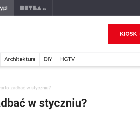
KIOSK 
Architektura
DIY
HGTV
warto zadbać w styczniu?
adbać w styczniu?