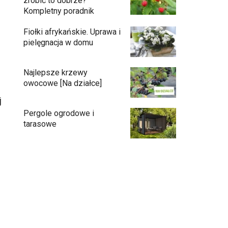
zrobić to dobrze?
Kompletny poradnik
Fiołki afrykańskie. Uprawa i
pielęgnacja w domu
Najlepsze krzewy
owocowe [Na działce]
j
Pergole ogrodowe i
tarasowe
Eufy C15 — robot koszący bez pętli i bez
stresu
Jak pozbyć się mrówek z domu?
Czy chrząszcze guniaka wyrządzają
szkody?