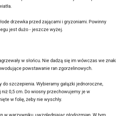
iatła.
ode drzewka przed zającami i gryzoniami. Powinny
iegu jest dużo - jeszcze wyżej.
nagrzewały w słońcu. Nie dadzą się im wówczas we znak
powodujące powstawanie ran zgorzelinowych.
do szczepienia. Wybieramy gałązki jednoroczne,
ej niż 0,5 cm. Do wiosny przechowujemy je w
ięte w folię, żeby nie wyschły.
in w warzywniku, uwzględniając płodozmian. W tym