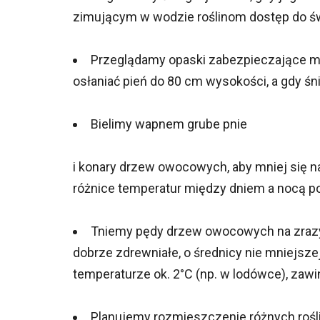
zimującym w wodzie roślinom dostęp do św
Przeglądamy opaski zabezpieczające mł
osłaniać pień do 80 cm wysokości, a gdy śn
Bielimy wapnem grube pnie
i konary drzew owocowych, aby mniej się 
różnice temperatur między dniem a nocą 
Tniemy pędy drzew owocowych na zrazy 
dobrze zdrewniałe, o średnicy nie mniejsz
temperaturze ok. 2°C (np. w lodówce), zawin
Planujemy rozmieszczenie różnych rośl