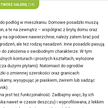
OTWÓRZ GALERIĘ
(14)
 do podłóg w mieszkaniu. Domowe posadzki muszą
on, a te na zewnątrz – współgrać z bryłą domu oraz
ły na ogrodowe nawierzchnie, należy zatem brać pod
rodzeń, ale też rodzaj nasadzeń. Inne posadzki pasują
e do założenia o swobodnym charakterze. W tym
źnych konturach i prostych kształtach, wyłożone
za dużymi płytami). Natomiast do ogrodów
żki o zmiennej szerokości oraz granicach
yskamy, wysypując je piaskiem, żwirem lub sadząc
nik).
na jest też funkcjonalność. Zadbajmy więc, by ich
ska nawet w czasie deszczu) i wyprofilowana, z lekkim