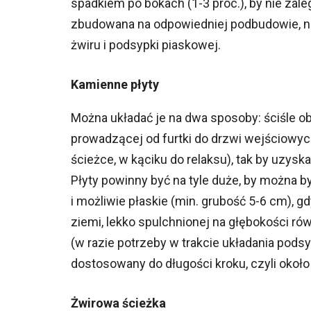
spadkiem po bokach (1-3 proc.), by nie zaleg
zbudowana na odpowiedniej podbudowie, na
żwiru i podsypki piaskowej.
Kamienne płyty
Można układać je na dwa sposoby: ściśle o
prowadzącej od furtki do drzwi wejściowych
ścieżce, w kąciku do relaksu), tak by uzys
Płyty powinny być na tyle duże, by można b
i możliwie płaskie (min. grubość 5-6 cm), 
ziemi, lekko spulchnionej na głębokości rów
(w razie potrzeby w trakcie układania pods
dostosowany do długości kroku, czyli okoł
Żwirowa ścieżka