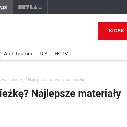
KIOSK 
Architektura
DIY
HGTV
wać ścieżkę? Najlepsze materiały na ścieżki
eżkę? Najlepsze materiały