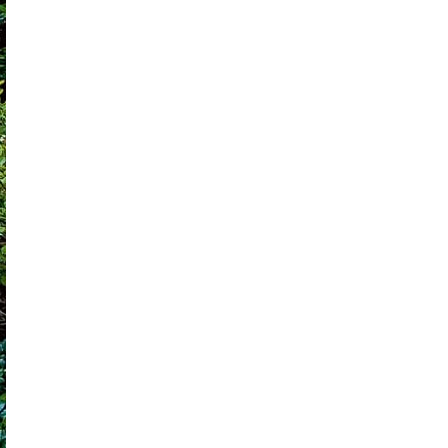
Storczyki – Jak sprawić, by zakwitły na
nowo?
Zdrowe i piękne róże w Twoim ogrodzie.
Jak rozpoznać i zwalczać 6 najczęstszych
chorób?