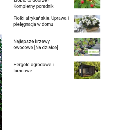
zrobić to dobrze?
Kompletny poradnik
Fiołki afrykańskie. Uprawa i
pielęgnacja w domu
Najlepsze krzewy
owocowe [Na działce]
Pergole ogrodowe i
tarasowe
Eufy C15 — robot koszący bez pętli i bez
stresu
Jak pozbyć się mrówek z domu?
Czy chrząszcze guniaka wyrządzają
szkody?