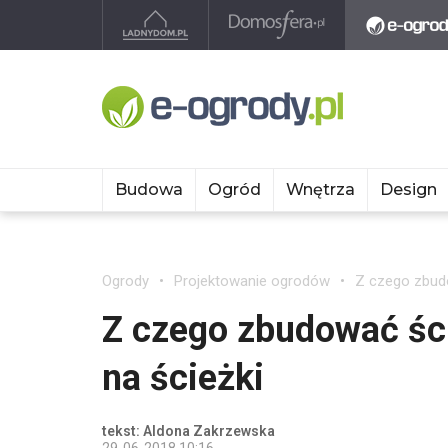
Budowa
Ogród
Wnętrza
Design
Ogrody
Projektowanie ogrodów
Z czego zbudo
Z czego zbudować ści
na ścieżki
tekst: Aldona Zakrzewska