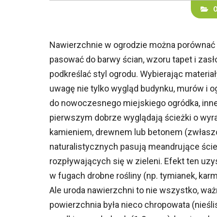
Nawierzchnie w ogrodzie można porównać
pasować do barwy ścian, wzoru tapet i zasł
podkreślać styl ogrodu. Wybierając materia
uwagę nie tylko wygląd budynku, murów i og
do nowoczesnego miejskiego ogródka, inn
pierwszym dobrze wyglądają ścieżki o wyra
kamieniem, drewnem lub betonem (zwłaszc
naturalistycznych pasują meandrujące ście
rozpływających się w zieleni. Efekt ten uz
w fugach drobne rośliny (np. tymianek, karm
Ale uroda nawierzchni to nie wszystko, waż
powierzchnia była nieco chropowata (nieśli