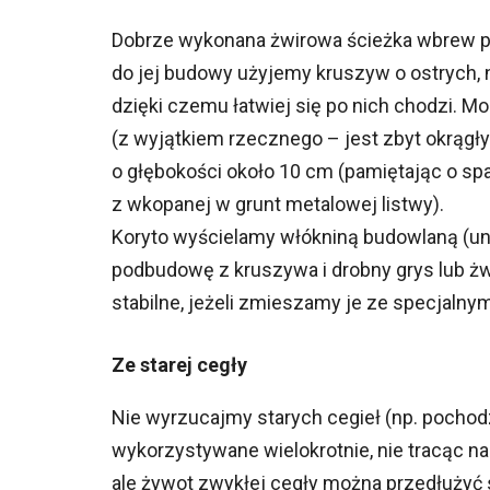
Dobrze wykonana żwirowa ścieżka wbrew p
do jej budowy użyjemy kruszyw o ostrych, n
dzięki czemu łatwiej się po nich chodzi. Mog
(z wyjątkiem rzecznego – jest zbyt okrągły
o głębokości około 10 cm (pamiętając o sp
z wkopanej w grunt metalowej listwy).
Koryto wyścielamy włókniną budowlaną (uni
podbudowę z kruszywa i drobny grys lub żwi
stabilne, jeżeli zmieszamy je ze specjalnym
Ze starej cegły
Nie wyrzucajmy starych cegieł (np. pocho
wykorzystywane wielokrotnie, nie tracąc na 
ale żywot zwykłej cegły można przedłużyć 