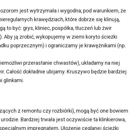
ozorom jest wytrzymała i wygodna, pod warunkiem, że
ieregularnych krawędziach, które dobrze się klinują,
ą to być: grys, kliniec, pospółka, tłuczeń lub żwir
). Aby ją zrobić, wykopujemy w ziemi koryto ścieżki
adku poprzecznym) i ograniczamy je krawężnikami (np.
emożliwi przerastanie chwastów), układamy na niej
r. Całość dokładnie ubijamy. Kruszywo będzie bardziej
i glinkami.
dzących z remontu czy rozbiórki), mogą być one bowiem
urodzie. Bardziej trwała jest oczywiście ta klinkierowa,
specjalnym impregnatem. Ułożenie ceglanej ścieżki