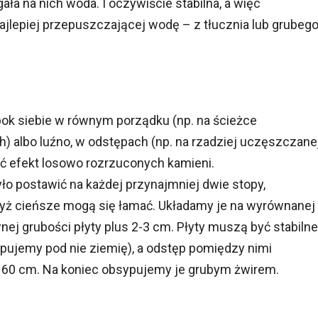
ała na nich woda. I oczywiście stabilna, a więc
jlepiej przepuszczającej wodę – z tłucznia lub grubeg
bok siebie w równym porządku (np. na ścieżce
) albo luźno, w odstępach (np. na rzadziej uczęszczane
kać efekt losowo rozrzuconych kamieni.
yło postawić na każdej przynajmniej dwie stopy,
gdyż cieńsze mogą się łamać. Układamy je na wyrównanej
nej grubości płyty plus 2-3 cm. Płyty muszą być stabilne
ypujemy pod nie ziemię), a odstęp pomiędzy nimi
o 60 cm. Na koniec obsypujemy je grubym żwirem.