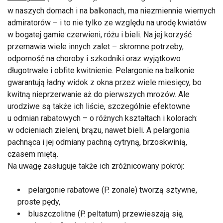
w naszych domach i na balkonach, ma niezmiennie wiernych
admiratorów – i to nie tylko ze względu na urodę kwiatów
w bogatej gamie czerwieni, różu i bieli. Na jej korzyść
przemawia wiele innych zalet – skromne potrzeby,
odporność na choroby i szkodniki oraz wyjątkowo
długotrwałe i obfite kwitnienie. Pelargonie na balkonie
gwarantują ładny widok z okna przez wiele miesięcy, bo
kwitną nieprzerwanie aż do pierwszych mrozów. Ale
urodziwe są także ich liście, szczególnie efektowne
u odmian rabatowych – o różnych kształtach i kolorach:
w odcieniach zieleni, brązu, nawet bieli. A pelargonia
pachnąca i jej odmiany pachną cytryną, brzoskwinią,
czasem miętą.
Na uwagę zasługuje także ich zróżnicowany pokrój:
pelargonie rabatowe (P. zonale) tworzą sztywne,
proste pędy,
bluszczolitne (P. peltatum) przewieszają się,