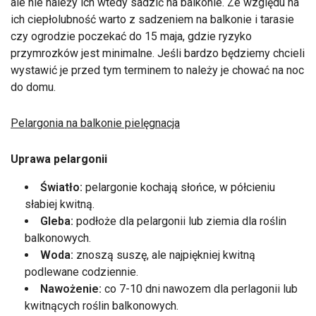
ale nie należy ich wtedy sadzić na balkonie. Ze względu na
ich ciepłolubność warto z sadzeniem na balkonie i tarasie
czy ogrodzie poczekać do 15 maja, gdzie ryzyko
przymrozków jest minimalne. Jeśli bardzo będziemy chcieli
wystawić je przed tym terminem to należy je chować na noc
do domu.
Pelargonia na balkonie pielęgnacja
Uprawa pelargonii
Światło:
pelargonie kochają słońce, w półcieniu
słabiej kwitną.
Gleba:
podłoże dla pelargonii lub ziemia dla roślin
balkonowych.
Woda:
znoszą suszę, ale najpiękniej kwitną
podlewane codziennie.
Nawożenie:
co 7-10 dni nawozem dla perlagonii lub
kwitnących roślin balkonowych.