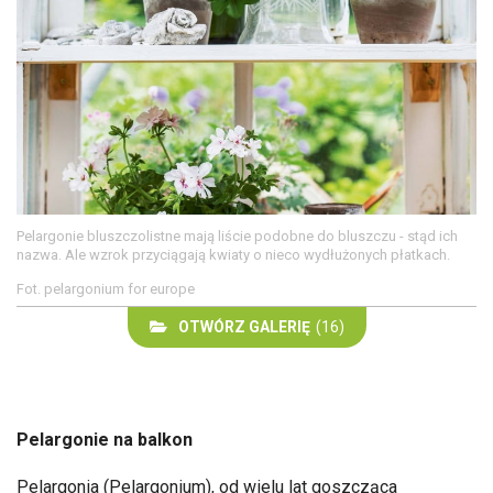
Pelargonie bluszczolistne mają liście podobne do bluszczu - stąd ich
nazwa. Ale wzrok przyciągają kwiaty o nieco wydłużonych płatkach.
Fot. pelargonium for europe
OTWÓRZ GALERIĘ
(16)
Pelargonie na balkon
Pelargonia
(Pelargonium), od wielu lat goszcząca