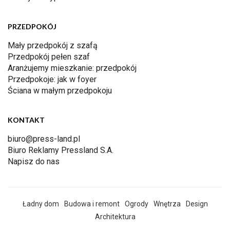
PRZEDPOKÓJ
Mały przedpokój z szafą
Przedpokój pełen szaf
Aranżujemy mieszkanie: przedpokój
Przedpokoje: jak w foyer
Ściana w małym przedpokoju
KONTAKT
biuro@press-land.pl
Biuro Reklamy Pressland S.A.
Napisz do nas
Ładny dom
Budowa i remont
Ogrody
Wnętrza
Design
Architektura