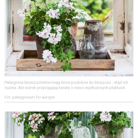
Pelargonie bluszczolistne mają liście podobne do bluszczu - stąd ich
nazwa. Ale wzrok przyciągają kwiaty o nieco wydłużonych płatkach.
Fot. pelargonium for europe