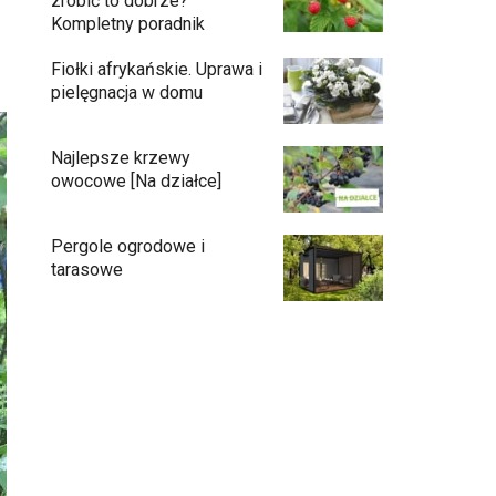
zrobić to dobrze?
Kompletny poradnik
u
Fiołki afrykańskie. Uprawa i
pielęgnacja w domu
Najlepsze krzewy
owocowe [Na działce]
Pergole ogrodowe i
tarasowe
Eufy C15 — robot koszący bez pętli i bez
stresu
Jak pozbyć się mrówek z domu?
Czy chrząszcze guniaka wyrządzają
szkody?