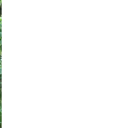
Storczyki – Jak sprawić, by zakwitły na
nowo?
Zdrowe i piękne róże w Twoim ogrodzie.
Jak rozpoznać i zwalczać 6 najczęstszych
chorób?