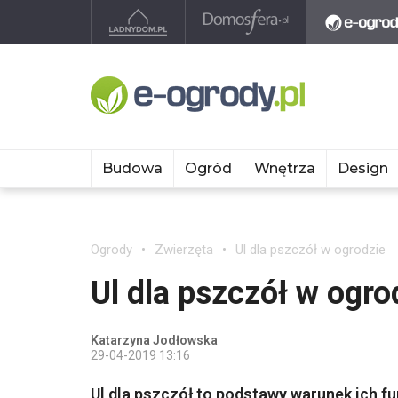
Budowa
Ogród
Wnętrza
Design
Ogrody
Zwierzęta
Ul dla pszczół w ogrodzie
Ul dla pszczół w ogro
Katarzyna Jodłowska
29-04-2019 13:16
Ul dla pszczół to podstawy warunek ich f