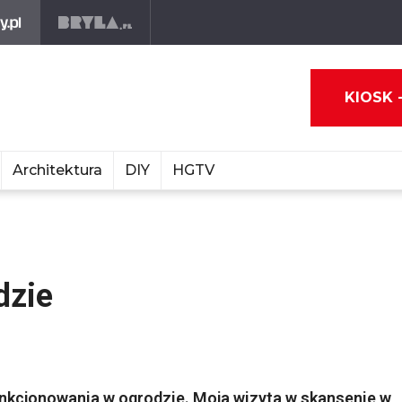
KIOSK 
Architektura
DIY
HGTV
dzie
unkcjonowania w ogrodzie. Moja wizyta w skansenie w