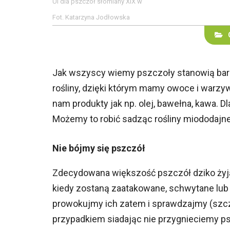
Ul dla pszczół słomiany XIX w
Fot. Katarzyna Jodłowska
Jak wszyscy wiemy pszczoły stanowią bard
rośliny, dzięki którym mamy owoce i warzywa
nam produkty jak np. olej, bawełna, kawa.
Możemy to robić sadząc rośliny miododajne ,
Nie bójmy się pszczół
Zdecydowana większość pszczół dziko żyją
kiedy zostaną zaatakowane, schwytane lub 
prowokujmy ich zatem i sprawdzajmy (szcze
przypadkiem siadając nie przygnieciemy ps