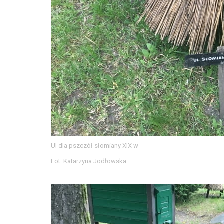
Ul dla pszczół słomiany XIX w
Fot. Katarzyna Jodłowska