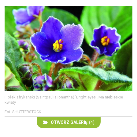
Fiołek afrykański (Saintpaulia ionantha) 'Bright eyes'. Ma niebieskie
kwiaty
Fot. SHUTTERSTOCK
OTWÓRZ GALERIĘ
(4)