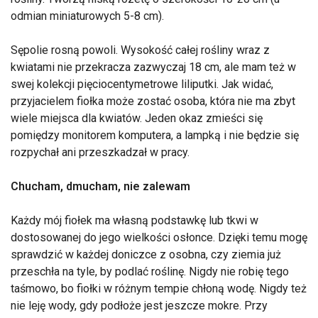
odmian miniaturowych 5-8 cm).
Sępolie rosną powoli. Wysokość całej rośliny wraz z
kwiatami nie przekracza zazwyczaj 18 cm, ale mam też w
swej kolekcji pięciocentymetrowe liliputki. Jak widać,
przyjacielem fiołka może zostać osoba, która nie ma zbyt
wiele miejsca dla kwiatów. Jeden okaz zmieści się
pomiędzy monitorem komputera, a lampką i nie będzie się
rozpychał ani przeszkadzał w pracy.
Chucham, dmucham, nie zalewam
Każdy mój fiołek ma własną podstawkę lub tkwi w
dostosowanej do jego wielkości osłonce. Dzięki temu mogę
sprawdzić w każdej doniczce z osobna, czy ziemia już
przeschła na tyle, by podlać roślinę. Nigdy nie robię tego
taśmowo, bo fiołki w różnym tempie chłoną wodę. Nigdy też
nie leję wody, gdy podłoże jest jeszcze mokre. Przy