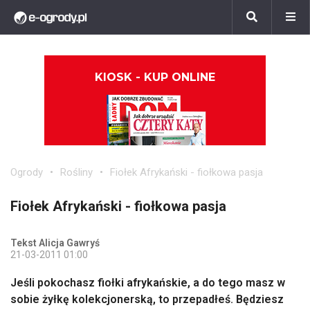
KIOSK - KUP ONLINE
Ogrody
Rośliny
Fiołek Afrykański - fiołkowa pasja
Fiołek Afrykański - fiołkowa pasja
Tekst Alicja Gawryś
21-03-2011 01:00
Jeśli pokochasz fiołki afrykańskie, a do tego masz w
sobie żyłkę kolekcjonerską, to przepadłeś. Będziesz