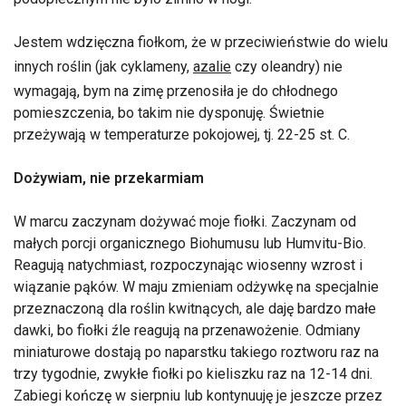
Jestem wdzięczna fiołkom, że w przeciwieństwie do wielu
innych roślin (jak cyklameny,
azalie
czy oleandry) nie
wymagają, bym na zimę przenosiła je do chłodnego
pomieszczenia, bo takim nie dysponuję. Świetnie
przeżywają w temperaturze pokojowej, tj. 22-25 st. C.
Dożywiam, nie przekarmiam
W marcu zaczynam dożywać moje fiołki. Zaczynam od
małych porcji organicznego Biohumusu lub Humvitu-Bio.
Reagują natychmiast, rozpoczynając wiosenny wzrost i
wiązanie pąków. W maju zmieniam odżywkę na specjalnie
przeznaczoną dla roślin kwitnących, ale daję bardzo małe
dawki, bo fiołki źle reagują na przenawożenie. Odmiany
miniaturowe dostają po naparstku takiego roztworu raz na
trzy tygodnie, zwykłe fiołki po kieliszku raz na 12-14 dni.
Zabiegi kończę w sierpniu lub kontynuuję je jeszcze przez