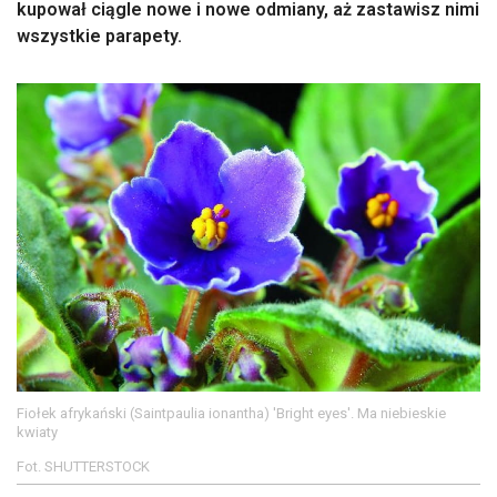
kupował ciągle nowe i nowe odmiany, aż zastawisz nimi
wszystkie parapety.
Fiołek afrykański (Saintpaulia ionantha) 'Bright eyes'. Ma niebieskie
kwiaty
Fot. SHUTTERSTOCK