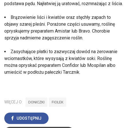
podstawa pędu. Najłatwiej ją uratować, rozmnażając z liścia.
Brązowienie liści i kwiatów oraz stęchły zapach to
objawy szarej pleśni. Porażone części usuwamy, roślinę
opryskujemy preparatem Amistar lub Bravo. Chorobie
sprzyja nadmierne zagęszczenie roślin.
Zasychające płatki to zazwyczaj dowód na żerowanie
wciornastków, które wysysają z kwiatów soki. Roślinę
można opryskać preparatem Confidor lub Mospilan albo
umieścić w podłożu pałeczki Tarcznik.
WIĘCEJ O:
DONICZKI
FIOŁEK
UDOSTĘPNIJ