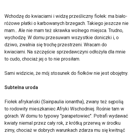
Wchodzę do kwiaciarni i widzę prześliczny fiołek: ma biało-
różowe płatki o karbowanych brzegach. Takiego jeszcze nie
mam... Ale nie mam też skrawka wolnego miejsca. Trudno,
wychodzę. W domu przesuwam wszystkie doniczki i, o
dziwo, zwalnia się trochę przestrzeni. Wracam do
kwiaciarni. Na szczęście sprzedawczyni odłożyła dla mnie
to cudo, chociaż jej o to nie prosiłam.
Sami widzicie, że mój stosunek do fiołków nie jest obojętny.
Subtelna uroda
Fiołek afrykański (Sainpaulia ionantha), zwany też sępolią
to rodowity mieszkaniec Afryki Wschodniej. Rośnie tam w
górach. W domu to typowy "parapetowiec". Potrafi wydawać
kwiaty niemal przez cały rok, z krótką przerwą w środku
zimy, chociaż w dobrych warunkach zdarza mu się kwitnąć