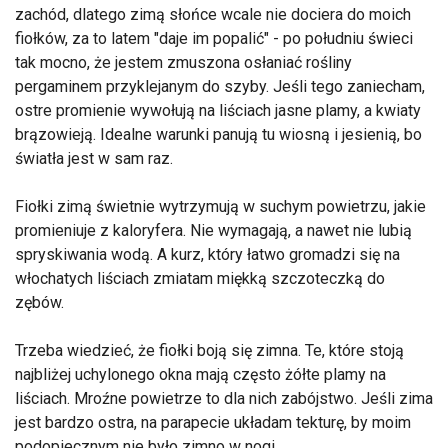
zachód, dlatego zimą słońce wcale nie dociera do moich
fiołków, za to latem "daje im popalić" - po południu świeci
tak mocno, że jestem zmuszona osłaniać rośliny
pergaminem przyklejanym do szyby. Jeśli tego zaniecham,
ostre promienie wywołują na liściach jasne plamy, a kwiaty
brązowieją. Idealne warunki panują tu wiosną i jesienią, bo
światła jest w sam raz.
Fiołki zimą świetnie wytrzymują w suchym powietrzu, jakie
promieniuje z kaloryfera. Nie wymagają, a nawet nie lubią
spryskiwania wodą. A kurz, który łatwo gromadzi się na
włochatych liściach zmiatam miękką szczoteczką do
zębów.
Trzeba wiedzieć, że fiołki boją się zimna. Te, które stoją
najbliżej uchylonego okna mają często żółte plamy na
liściach. Mroźne powietrze to dla nich zabójstwo. Jeśli zima
jest bardzo ostra, na parapecie układam tekturę, by moim
podopiecznym nie było zimno w nogi.