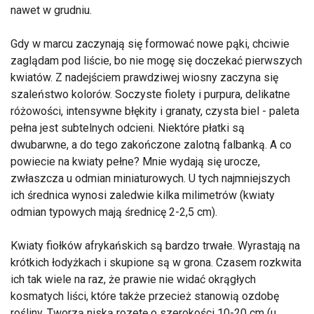
nawet w grudniu.
Gdy w marcu zaczynają się formować nowe pąki, chciwie
zaglądam pod liście, bo nie mogę się doczekać pierwszych
kwiatów. Z nadejściem prawdziwej wiosny zaczyna się
szaleństwo kolorów. Soczyste fiolety i purpura, delikatne
różowości, intensywne błękity i granaty, czysta biel - paleta
pełna jest subtelnych odcieni. Niektóre płatki są
dwubarwne, a do tego zakończone zalotną falbanką. A co
powiecie na kwiaty pełne? Mnie wydają się urocze,
zwłaszcza u odmian miniaturowych. U tych najmniejszych
ich średnica wynosi zaledwie kilka milimetrów (kwiaty
odmian typowych mają średnicę 2-2,5 cm).
Kwiaty fiołków afrykańskich są bardzo trwałe. Wyrastają na
krótkich łodyżkach i skupione są w grona. Czasem rozkwita
ich tak wiele na raz, że prawie nie widać okrągłych
kosmatych liści, które także przecież stanowią ozdobę
rośliny. Tworzą niską rozetę o szerokości 10-20 cm (u