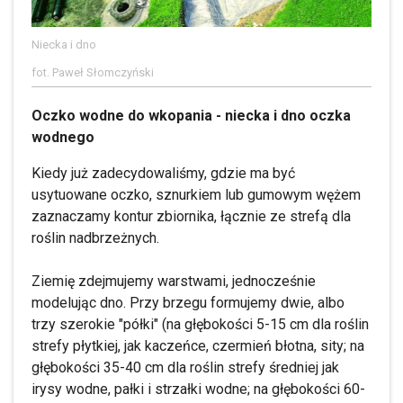
Niecka i dno
fot. Paweł Słomczyński
Oczko wodne do wkopania - niecka i dno oczka
wodnego
Kiedy już zadecydowaliśmy, gdzie ma być
usytuowane oczko, sznurkiem lub gumowym wężem
zaznaczamy kontur zbiornika, łącznie ze strefą dla
roślin nadbrzeżnych.
Ziemię zdejmujemy warstwami, jednocześnie
modelując dno. Przy brzegu formujemy dwie, albo
trzy szerokie "półki" (na głębokości 5-15 cm dla roślin
strefy płytkiej, jak kaczeńce, czermień błotna, sity; na
głębokości 35-40 cm dla roślin strefy średniej jak
irysy wodne, pałki i strzałki wodne; na głębokości 60-