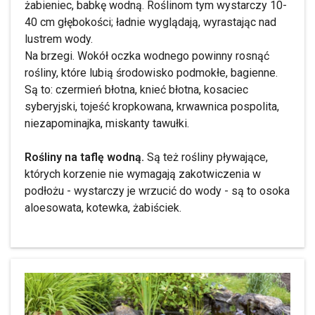
żabieniec, babkę wodną. Roślinom tym wystarczy 10-
40 cm głębokości; ładnie wyglądają, wyrastając nad
lustrem wody.
Na brzegi. Wokół oczka wodnego powinny rosnąć
rośliny, które lubią środowisko podmokłe, bagienne.
Są to: czermień błotna, knieć błotna, kosaciec
syberyjski, tojeść kropkowana, krwawnica pospolita,
niezapominajka, miskanty tawułki.
Rośliny na taflę wodną.
Są też rośliny pływające,
których korzenie nie wymagają zakotwiczenia w
podłożu - wystarczy je wrzucić do wody - są to osoka
aloesowata, kotewka, żabiściek.