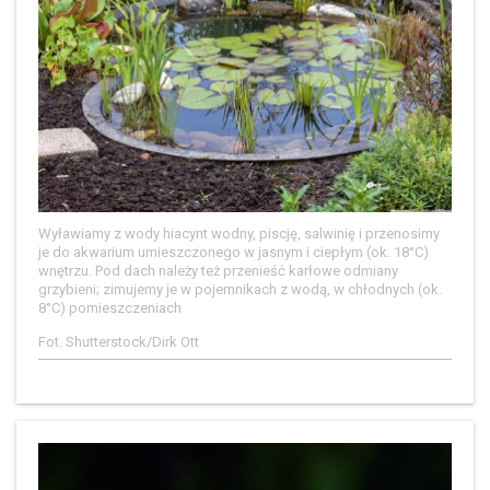
Wyławiamy z wody hiacynt wodny, piscję, salwinię i przenosimy
je do akwarium umieszczonego w jasnym i ciepłym (ok. 18°C)
wnętrzu. Pod dach należy też przenieść karłowe odmiany
grzybieni; zimujemy je w pojemnikach z wodą, w chłodnych (ok.
8°C) pomieszczeniach
Fot. Shutterstock/Dirk Ott