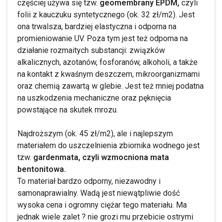
częściej używa się tzw.
geomembrany EPDM,
czyli
folii z kauczuku syntetycznego (ok. 32 zł/m2). Jest
ona trwalsza, bardziej elastyczna i odporna na
promieniowanie UV. Poza tym jest też odporna na
działanie rozmaitych substancji: związków
alkalicznych, azotanów, fosforanów, alkoholi, a także
na kontakt z kwaśnym deszczem, mikroorganizmami
oraz chemią zawartą w glebie. Jest też mniej podatna
na uszkodzenia mechaniczne oraz pęknięcia
powstające na skutek mrozu.
Najdroższym (ok. 45 zł/m2), ale i najlepszym
materiałem do uszczelnienia zbiornika wodnego jest
tzw.
gardenmata, czyli wzmocniona mata
bentonitowa.
To materiał bardzo odporny, niezawodny i
samonaprawialny. Wadą jest niewątpliwie dość
wysoka cena i ogromny ciężar tego materiału. Ma
jednak wiele zalet ? nie grozi mu przebicie ostrymi