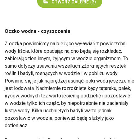
OTWÓRZ GALERIĘ
(3)
Oczko wodne - czyszczenie
Z oczka powinniśmy na bieżąco wyławiać z powierzchni
wody liście, które opadając na dno będą się rozkładać,
zabierając tlen innym, żyjącym w wodzie organizmom. To
samo dotyczy usuwania wszelkich zżółkniętych resztek
roślin i badyli, rosnących w wodzie i w pobliżu wody.
Powinno się je jak najprędzej usunąć, póki woda jeszcze nie
jest lodowata. Nadmiernie rozrośnięte kępy tataraku, pałek,
irysów wodnych też warto jesienią podzielić i pozostawić
w wodzie tylko ich część, by niepotrzebnie nie zacieniały
lustra wody. Kilka uschniętych badyli warto jednak
pozostawić w wodzie, ponieważ będą służyły jako
dotleniacz.