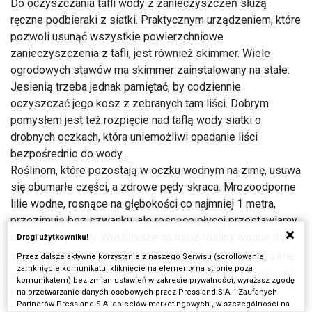
Do oczyszczania tafli wody z zanieczyszczeń służą
ręczne podbieraki z siatki. Praktycznym urządzeniem, które
pozwoli usunąć wszystkie powierzchniowe
zanieczyszczenia z tafli, jest również skimmer. Wiele
ogrodowych stawów ma skimmer zainstalowany na stałe.
Jesienią trzeba jednak pamiętać, by codziennie
oczyszczać jego kosz z zebranych tam liści. Dobrym
pomysłem jest też rozpięcie nad taflą wody siatki o
drobnych oczkach, która uniemożliwi opadanie liści
bezpośrednio do wody.
Roślinom, które pozostają w oczku wodnym na zimę, usuwa
się obumarłe części, a zdrowe pędy skraca. Mrozoodporne
lilie wodne, rosnące na głębokości co najmniej 1 metra,
przezimują bez szwanku, ale rosnące płycej przestawiamy
do głębszej wody. Wrażliwsze na mróz rośliny wodne (np.
Drogi użytkowniku!
salwinie, piscje,
hiacynty
wodne) trzeba przenieść na zimę
Przez dalsze aktywne korzystanie z naszego Serwisu (scrollowanie,
zamknięcie komunikatu, kliknięcie na elementy na stronie poza
w misce z wodą pod dach do jasnego pomieszczenia albo
komunikatem) bez zmian ustawień w zakresie prywatności, wyrażasz zgodę
potraktować jako rośliny jednoroczne, ponieważ próby
na przetwarzanie danych osobowych przez Pressland S.A. i Zaufanych
Partnerów Pressland S.A. do celów marketingowych , w szczególności na
przezimowania ich w domu dość często kończą się