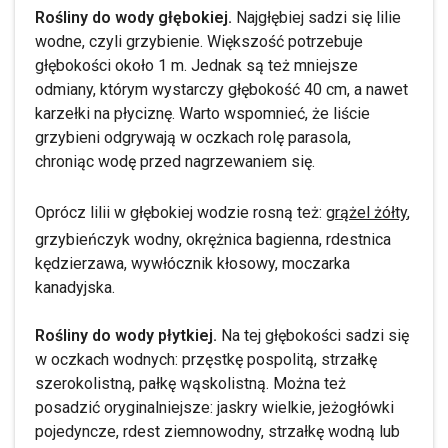
Rośliny do wody głębokiej.
Najgłębiej sadzi się lilie
wodne, czyli grzybienie. Większość potrzebuje
głębokości około 1 m. Jednak są też mniejsze
odmiany, którym wystarczy głębokość 40 cm, a nawet
karzełki na płyciznę. Warto wspomnieć, że liście
grzybieni odgrywają w oczkach rolę parasola,
chroniąc wodę przed nagrzewaniem się.
Oprócz lilii w głębokiej wodzie rosną też:
grążel żółty
,
grzybieńczyk wodny, okrężnica bagienna, rdestnica
kędzierzawa, wywłócznik kłosowy, moczarka
kanadyjska.
Rośliny do wody płytkiej.
Na tej głębokości sadzi się
w oczkach wodnych: przęstkę pospolitą, strzałkę
szerokolistną, pałkę wąskolistną. Można też
posadzić oryginalniejsze: jaskry wielkie, jeżogłówki
pojedyncze, rdest ziemnowodny, strzałkę wodną lub