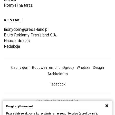
Pomysł na taras
KONTAKT
ladnydom@press-land.pl
Biuro Reklamy Pressland S.A.
Napisz do nas
Redakcja
Ładny dom
Budowa i remont
Ogrody
Wnętrza
Design
Architektura
Facebook
Copyright © Pressland SA
Drogi użytkowniku!
O Nas
Reklama
Prywatność
Regulamin
Przez dalsze aktywne korzystanie z naszego Serwisu (scrollowanie,