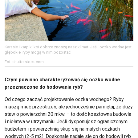
Karasie i karpiki koi dobrze znoszą nasz klimat. Jeśli oczko wodne jest
głębokie, ryby mogą w nim pozostać
Fot. shutterstock.com
Czym powinno charakteryzować się oczko wodne
przeznaczone do hodowania ryb?
Od czego zacząć projektowanie oczka wodnego? Ryby
muszą mieć przestrzeń, ale jednocześnie pamiętaj, że duży
staw o powierzchni 20 mkw. – to dość kosztowna budowla
i niełatwa w utrzymaniu. Jeśli dysponujesz ograniczonym
budżetem i powierzchnią skup się na małych oczkach
wodnych (2-5 m2). Doskonale nadaje się on do hodowli ryb