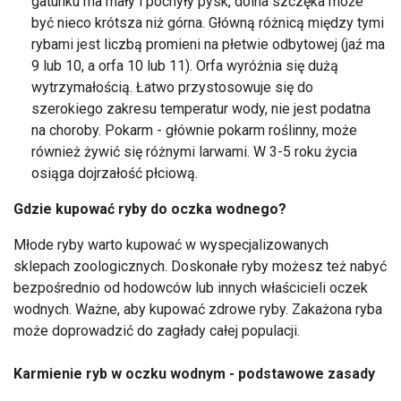
gatunku ma mały i pochyły pysk, dolna szczęka może
być nieco krótsza niż górna. Główną różnicą między tymi
rybami jest liczbą promieni na płetwie odbytowej (jaź ma
9 lub 10, a orfa 10 lub 11). Orfa wyróżnia się dużą
wytrzymałością. Łatwo przystosowuje się do
szerokiego zakresu temperatur wody, nie jest podatna
na choroby. Pokarm - głównie pokarm roślinny, może
również żywić się różnymi larwami. W 3-5 roku życia
osiąga dojrzałość płciową.
Gdzie kupować ryby do oczka wodnego?
Młode ryby warto kupować w wyspecjalizowanych
sklepach zoologicznych. Doskonałe ryby możesz też nabyć
bezpośrednio od hodowców lub innych właścicieli oczek
wodnych. Ważne, aby kupować zdrowe ryby. Zakażona ryba
może doprowadzić do zagłady całej populacji.
Karmienie ryb w oczku wodnym - podstawowe zasady