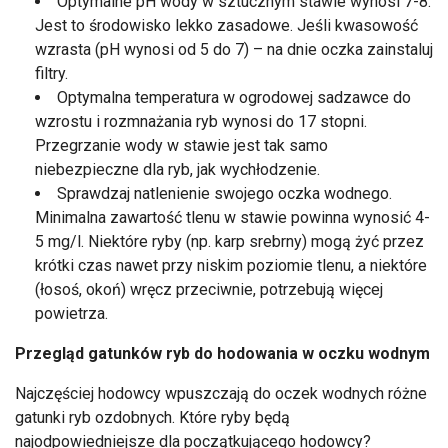
Optymalne pH wody w sztucznym stawie wynosi 7-8.
Jest to środowisko lekko zasadowe. Jeśli kwasowość
wzrasta (pH wynosi od 5 do 7) – na dnie oczka zainstaluj
filtry.
Optymalna temperatura w ogrodowej sadzawce do
wzrostu i rozmnażania ryb wynosi do 17 stopni.
Przegrzanie wody w stawie jest tak samo
niebezpieczne dla ryb, jak wychłodzenie.
Sprawdzaj natlenienie swojego oczka wodnego.
Minimalna zawartość tlenu w stawie powinna wynosić 4-
5 mg/l. Niektóre ryby (np. karp srebrny) mogą żyć przez
krótki czas nawet przy niskim poziomie tlenu, a niektóre
(łosoś, okoń) wręcz przeciwnie, potrzebują więcej
powietrza.
Przegląd gatunków ryb do hodowania w oczku wodnym
Najczęściej hodowcy wpuszczają do oczek wodnych różne
gatunki ryb ozdobnych. Które ryby będą
najodpowiedniejsze dla początkującego hodowcy?