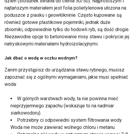
dzień (stosunek światła do cienia 50/50). Najprostszym i
najtańszym materiałem jest folia polietylenowa ułożona na
poduszce z piasku i geowłókninie. Często kupowane są
również gotowe plastikowe pojemniki, jednak duże
zbiorniki, odpowiednie tylko do hodowli ryb, są dość drogie.
Niezawodne opcje to betonowanie misy stawu i pokrycie jej
natryskowymi materiałami hydroizolacyjnymi.
Jak dbać o wodę w oczku wodnym?
Zanim przystąpisz do urządzania stawu rybnego, musisz
zapoznać się z ogólnymi wymaganiami, jakie musi spełniać
woda:
W górnych warstwach wody, ta nie powinna mieć
nieprzyjemnego zapachu (wskazuje to na nadmiar
siarkowodoru).
Potrzebny ci odpowiedni system filtrowania wody.
Woda nie może zawierać wolnego chloru i metanu.