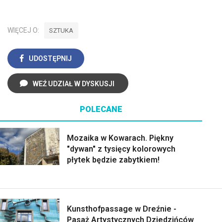
WIĘCEJ O:
SZTUKA
UDOSTĘPNIJ
WEŹ UDZIAŁ W DYSKUSJI
POLECANE
Mozaika w Kowarach. Piękny
"dywan" z tysięcy kolorowych
płytek będzie zabytkiem!
Kunsthofpassage w Dreźnie -
Pasaż Artystycznych Dziedzińców