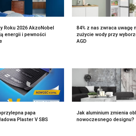
ry Roku 2026 AkzoNobel
84% z nas zwraca uwagę 
ą energii i pewności
zużycie wody przy wybor
e
AGD
przylepna papa
Jak aluminium zmienia ob
ładowa Plaster V SBS
nowoczesnego designu?