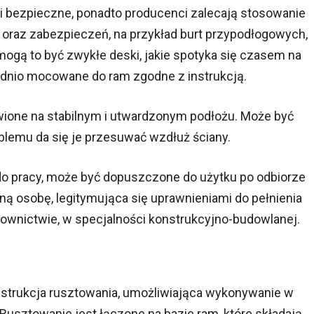
 bezpieczne, ponadto producenci zalecają stosowanie
raz zabezpieczeń, na przykład burt przypodłogowych,
mogą to być zwykłe deski, jakie spotyka się czasem na
dnio mocowane do ram zgodne z instrukcją.
ione na stabilnym i utwardzonym podłożu. Może być
lemu da się je przesuwać wzdłuż ściany.
o pracy, może być dopuszczone do użytku po odbiorze
ną osobę, legitymująca się uprawnieniami do pełnienia
ownictwie, w specjalności konstrukcyjno-budowlanej.
strukcja rusztowania, umożliwiająca wykonywanie w
usztowanie jest łączone na bazie ram, które składają