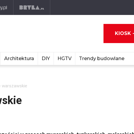
KIOSK 
Architektura
DIY
HGTV
Trendy budowlane
e warszawskie
wskie