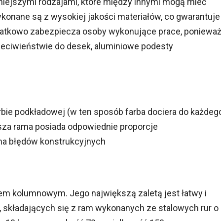
ejszymi rodzajami, które między innymi mogą mieć
onane są z wysokiej jakości materiałów, co gwarantuje
datkowo zabezpiecza osoby wykonujące prace, poniewa
rzeciwieństwie do desek, aluminiowe podesty
ie podkładowej (w ten sposób farba dociera do każdeg
asza rama posiada odpowiednie proporcje
ma błędów konstrukcyjnych
m kolumnowym. Jego największą zaletą jest łatwy i
 składających się z ram wykonanych ze stalowych rur o