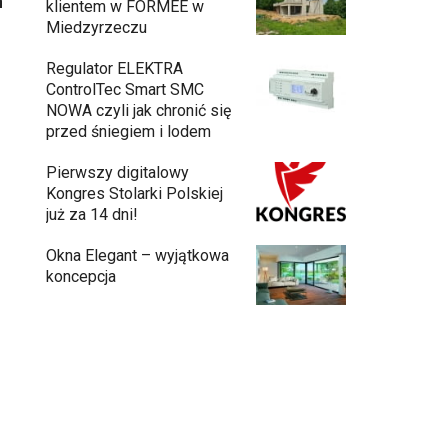
h
klientem w FORMEE w
Miedzyrzeczu
Regulator ELEKTRA
ControlTec Smart SMC
NOWA czyli jak chronić się
przed śniegiem i lodem
Pierwszy digitalowy
Kongres Stolarki Polskiej
już za 14 dni!
Okna Elegant – wyjątkowa
koncepcja
Budowa domu z gotowych modułów – jak
przebiega cały proces?
Meble ogrodowe drewniane, metalowe
czy z technorattanu? Plusy i minusy