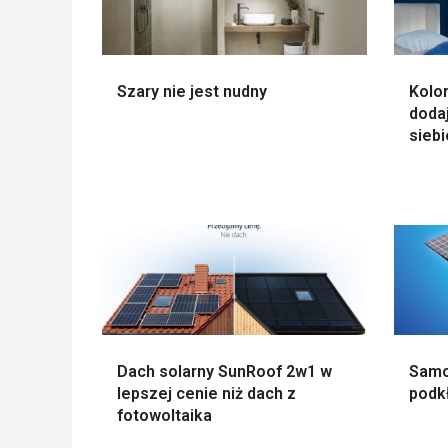
Szary nie jest nudny
Kolo
dodaj
siebi
Dach solarny SunRoof 2w1 w
Samo
lepszej cenie niż dach z
podk
fotowoltaika