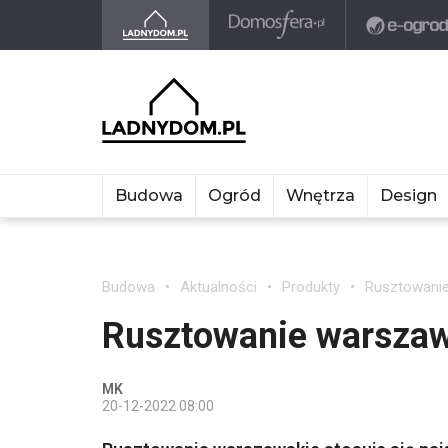
Budowa
Ogród
Wnętrza
Design
Budowa
Aktualności
Produkty
Rusztowani
Rusztowanie warsza
MK
20-12-2022 08:00