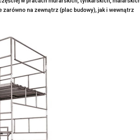
zęściej w pracach murarskich, tynkarskich, malarskic
zarówno na zewnątrz (plac budowy), jak i wewnątrz