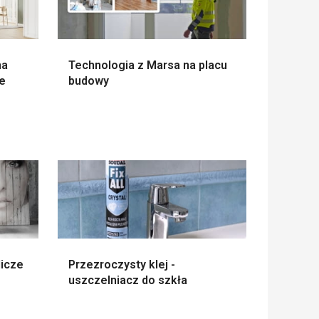
na
Technologia z Marsa na placu
ze
budowy
licze
Przezroczysty klej -
uszczelniacz do szkła