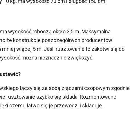
 10 kg, ma wysokość 70 cm i długość 150 cm.
ma wysokość roboczą około 3,5 m. Maksymalna
mo że konstrukcje poszczególnych producentów
a mniej więcej 5 m. Jeśli rusztowanie to zakotwi się do
o wysokość można nieznacznie zwiększyć.
 ustawić?
wskiego łączy się ze sobą złączami czopowym zgodnie
dowie rusztowanie szybko się składa. Rozmontowane
ęki czemu łatwo się je przewodzi i składuje.