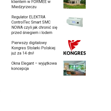
klientem w FORMEE w
Miedzyrzeczu
Regulator ELEKTRA
ControlTec Smart SMC
NOWA czyli jak chronić się
przed śniegiem i lodem
Pierwszy digitalowy
Kongres Stolarki Polskiej
już za 14 dni!
Okna Elegant – wyjątkowa
koncepcja
Budowa domu z gotowych modułów – jak
przebiega cały proces?
Meble ogrodowe drewniane, metalowe
czy z technorattanu? Plusy i minusy