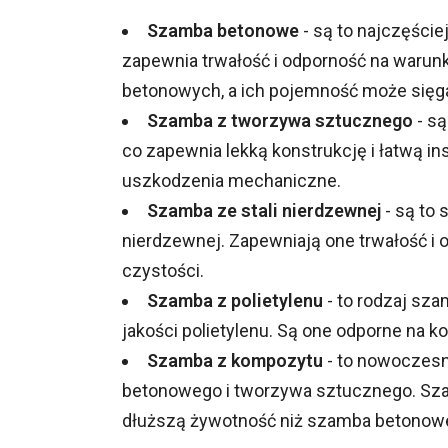
Szamba betonowe
- są to najczęści
zapewnia trwałość i odporność na warunk
betonowych, a ich pojemność może sięg
Szamba z tworzywa sztucznego
- są
co zapewnia lekką konstrukcję i łatwą in
uszkodzenia mechaniczne.
Szamba ze stali nierdzewnej
- są to 
nierdzewnej. Zapewniają one trwałość i 
czystości.
Szamba z polietylenu
- to rodzaj sza
jakości polietylenu. Są one odporne na 
Szamba z kompozytu
- to nowoczesn
betonowego i tworzywa sztucznego. Szam
dłuższą żywotność niż szamba betonow