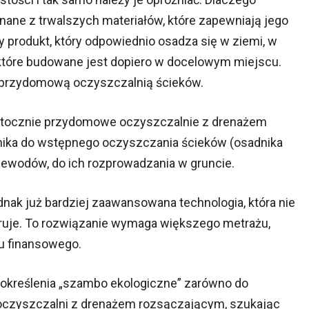
ane z trwalszych materiałów, które zapewniają jego
 produkt, który odpowiednio osadza się w ziemi, w
które budowane jest dopiero w docelowym miejscu.
 przydomową oczyszczalnią ścieków.
otocznie przydomowe oczyszczalnie z drenażem
rnika do wstępnego oczyszczania ścieków (osadnika
ewodów, do ich rozprowadzania w gruncie.
dnak już bardziej zaawansowana technologia, która nie
iltruje. To rozwiązanie wymaga większego metrażu,
u finansowego.
określenia „szambo ekologiczne” zarówno do
 oczyszczalni z drenażem rozsączającym, szukając