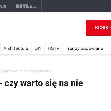
KIOSK 
Architektura
DIY
HGTV
Trendy budowlane
y warto się na nie zdecydować?
 czy warto się na nie