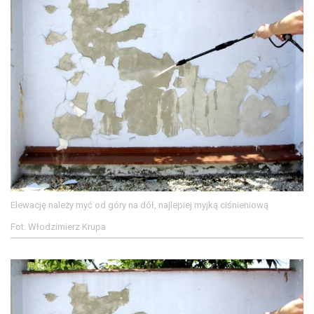
Elewację należy myć od góry na dół, najlepiej myjką ciśnieniową
Fot. Włodzimierz Krupa