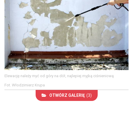
Elewację należy myć od góry na dół, najlepiej myjką ciśnieniową
Fot. Włodzimierz Krupa
OTWÓRZ GALERIĘ
(3)