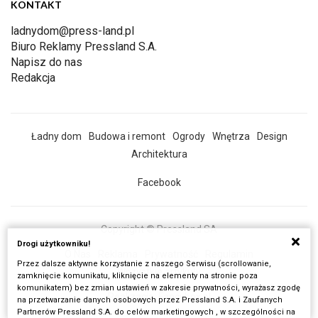
KONTAKT
ladnydom@press-land.pl
Biuro Reklamy Pressland S.A.
Napisz do nas
Redakcja
Ładny dom
Budowa i remont
Ogrody
Wnętrza
Design
Architektura
Facebook
Copyright © Pressland SA
Drogi użytkowniku!
O Nas
Reklama
Prywatność
Regulamin
Przez dalsze aktywne korzystanie z naszego Serwisu (scrollowanie,
Wszystkie artykuły
zamknięcie komunikatu, kliknięcie na elementy na stronie poza
komunikatem) bez zmian ustawień w zakresie prywatności, wyrażasz zgodę
Realizacja:
Fancybox.pl
na przetwarzanie danych osobowych przez Pressland S.A. i Zaufanych
Partnerów Pressland S.A. do celów marketingowych , w szczególności na