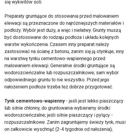
się wykwitów soli.
Preparaty gruntujące do stosowania przed malowaniem
elewacji są przeznaczone do najróżniejszych materiałów i
podłoży. Wybór jest duży, a więc i niełatwy. Grunty muszą
być dostosowane do rodzaju podłoża i układu kolejnych
warstw wykończenia. Czasem inny preparat należy
zastosować na ścianę z betonu, zanim się ją otynkuje, inny
na warstwę tynku cementowo-wapiennego przed
malowaniem elewacji. Generalnie środki gruntujące są
wodorozcieńczalne lub rozpuszczalnikowe; sam wybór
odpowiedniego gruntu to nie wszystko. Przed jego
nałożeniem podłoże trzeba też dobrze przygotować.
Tynk cementowo-wapienny
- jeśli jest lekko piaszczący
lub silnie chłonny, do gruntowania wybieramy środki
wodorozcieńczalne; jeśli silnie piaszczący i pylący -
rozpuszczalnikowe. Zanim zagruntujemy świeży tynk, musi
on całkowicie wyschnąć (2-4 tygodnie od nałożenia);