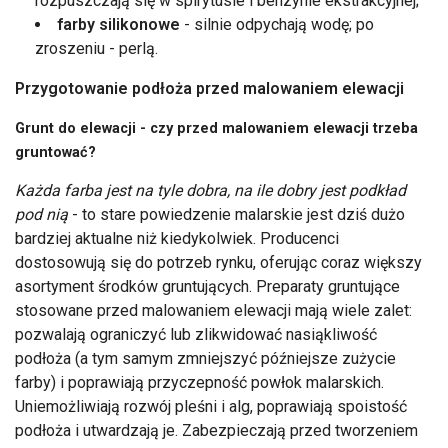
rozpuszczają się w spirytusie i benzynie ekstrakcyjnej;
farby silikonowe
- silnie odpychają wodę; po
zroszeniu - perlą.
Przygotowanie podłoża przed malowaniem elewacji
Grunt do elewacji - czy przed malowaniem elewacji trzeba
gruntować?
Każda farba jest na tyle dobra, na ile dobry jest podkład
pod nią
- to stare powiedzenie malarskie jest dziś dużo
bardziej aktualne niż kiedykolwiek. Producenci
dostosowują się do potrzeb rynku, oferując coraz większy
asortyment środków gruntujących. Preparaty gruntujące
stosowane przed malowaniem elewacji mają wiele zalet:
pozwalają ograniczyć lub zlikwidować nasiąkliwość
podłoża (a tym samym zmniejszyć późniejsze zużycie
farby) i poprawiają przyczepność powłok malarskich.
Uniemożliwiają rozwój pleśni i alg, poprawiają spoistość
podłoża i utwardzają je. Zabezpieczają przed tworzeniem