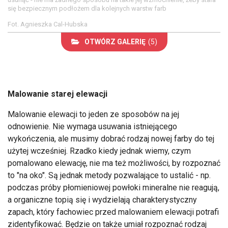
się bezpiecznym podłożem dla kolejnych warstw farb
Fot. Agnieszka Cal-Hubska
OTWÓRZ GALERIĘ
(5)
Malowanie starej elewacji
Malowanie elewacji to jeden ze sposobów na jej
odnowienie. Nie wymaga usuwania istniejącego
wykończenia, ale musimy dobrać rodzaj nowej farby do tej
użytej wcześniej. Rzadko kiedy jednak wiemy, czym
pomalowano elewację, nie ma też możliwości, by rozpoznać
to "na oko". Są jednak metody pozwalające to ustalić - np.
podczas próby płomieniowej powłoki mineralne nie reagują,
a organiczne topią się i wydzielają charakterystyczny
zapach, który fachowiec przed malowaniem elewacji potrafi
zidentyfikować. Będzie on także umiał rozpoznać rodzaj