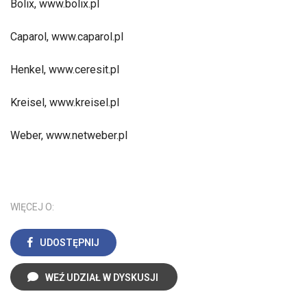
Bolix, www.bolix.pl
Caparol, www.caparol.pl
Henkel, www.ceresit.pl
Kreisel, www.kreisel.pl
Weber, www.netweber.pl
WIĘCEJ O:
UDOSTĘPNIJ
WEŹ UDZIAŁ W DYSKUSJI