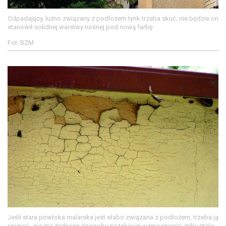
Odpadający, luźno związany z podłożem tynk trzeba skuć; nie będzie on
stanowił solidnej warstwy nośnej pod nową farbę
Fot. BZM
Jeśli stara powłoka malarska jest słabo związana z podłożem, trzeba ją
usunąć - nie ma żadnego sposobu na takie jej wzmocnienie, żeby stała