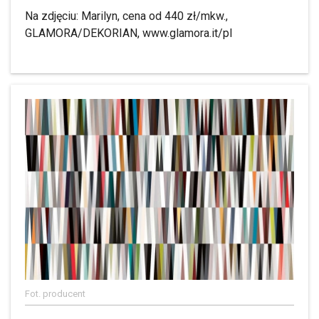
Na zdjęciu: Marilyn, cena od 440 zł/mkw.,
GLAMORA/DEKORIAN, www.glamora.it/pl
Fot. producent