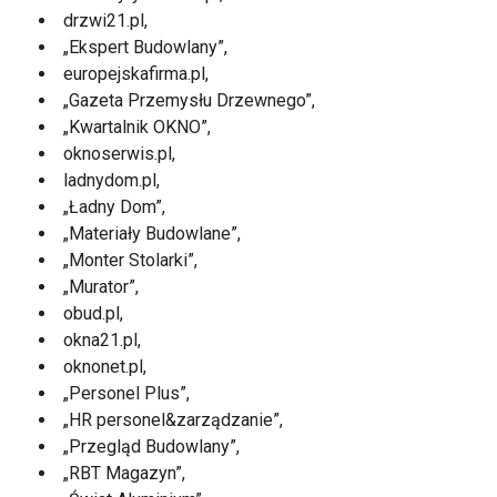
drzwi21.pl,
„Ekspert Budowlany”,
europejskafirma.pl,
„Gazeta Przemysłu Drzewnego”,
„Kwartalnik OKNO”,
oknoserwis.pl,
ladnydom.pl,
„Ładny Dom”,
„Materiały Budowlane”,
„Monter Stolarki”,
„Murator”,
obud.pl,
okna21.pl,
oknonet.pl,
„Personel Plus”,
„HR personel&zarządzanie”,
„Przegląd Budowlany”,
„RBT Magazyn”,