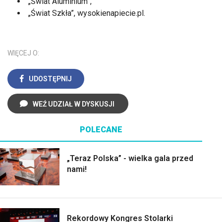
„Świat Aluminium”,
„Świat Szkła”, wysokienapiecie.pl.
WIĘCEJ O:
UDOSTĘPNIJ
WEŹ UDZIAŁ W DYSKUSJI
POLECANE
„Teraz Polska” - wielka gala przed
nami!
Rekordowy Kongres Stolarki