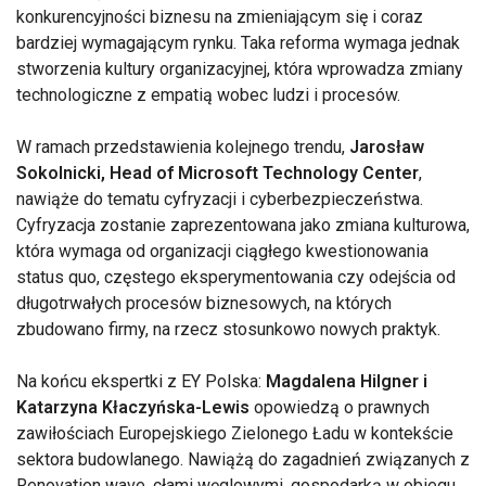
konkurencyjności biznesu na zmieniającym się i coraz
bardziej wymagającym rynku. Taka reforma wymaga jednak
stworzenia kultury organizacyjnej, która wprowadza zmiany
technologiczne z empatią wobec ludzi i procesów.
W ramach przedstawienia kolejnego trendu,
Jarosław
Sokolnicki, Head of Microsoft Technology Center
,
nawiąże do tematu cyfryzacji i cyberbezpieczeństwa.
Cyfryzacja zostanie zaprezentowana jako zmiana kulturowa,
która wymaga od organizacji ciągłego kwestionowania
status quo, częstego eksperymentowania czy odejścia od
długotrwałych procesów biznesowych, na których
zbudowano firmy, na rzecz stosunkowo nowych praktyk.
Na końcu ekspertki z EY Polska:
Magdalena Hilgner i
Katarzyna Kłaczyńska-Lewis
opowiedzą o prawnych
zawiłościach Europejskiego Zielonego Ładu w kontekście
sektora budowlanego. Nawiążą do zagadnień związanych z
Renovation wave, cłami węglowymi, gospodarką w obiegu