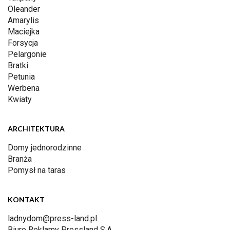
Oleander
Amarylis
Maciejka
Forsycja
Pelargonie
Bratki
Petunia
Werbena
Kwiaty
ARCHITEKTURA
Domy jednorodzinne
Branża
Pomysł na taras
KONTAKT
ladnydom@press-land.pl
Biuro Reklamy Pressland S.A.