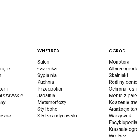
WNĘTRZA
OGRÓD
Salon
Monstera
nętrz
Łazienka
Altana ogro
n
Sypialnia
Skalniaki
Kuchnia
Rośliny don
erii
Przedpokój
Ochrona rośli
arszawskie
Jadalnia
Meble z pale
any
Metamorfozy
Koszenie tr
Styl boho
Aranżacje ta
iczne
Styl skandynawski
Warzywnik
Encyklopedia
Krasnale og
Wrotycz