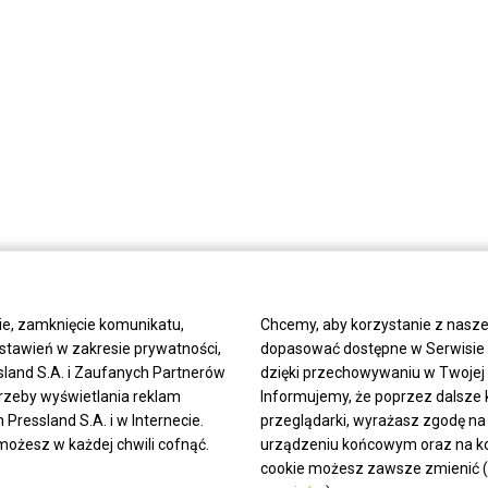
ie, zamknięcie komunikatu,
Chcemy, aby korzystanie z nasze
stawień w zakresie prywatności,
dopasować dostępne w Serwisie tr
land S.A. i Zaufanych Partnerów
dzięki przechowywaniu w Twojej p
trzeby wyświetlania reklam
Informujemy, że poprzez dalsze 
ressland S.A. i w Internecie.
przeglądarki, wyrażasz zgodę na
możesz w każdej chwili cofnąć.
urządzeniu końcowym oraz na kor
cookie możesz zawsze zmienić (