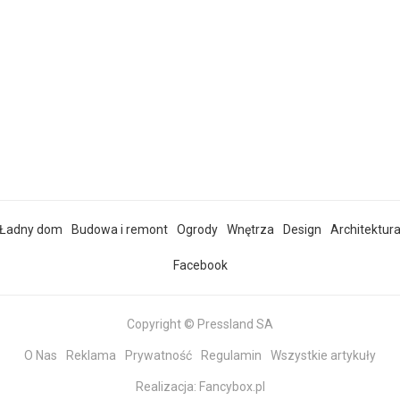
Ładny dom
Budowa i remont
Ogrody
Wnętrza
Design
Architektur
Facebook
Copyright © Pressland SA
O Nas
Reklama
Prywatność
Regulamin
Wszystkie artykuły
Realizacja:
Fancybox.pl