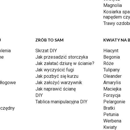
Magnolia
Kosiarka spa
napędem czy
Trawy ozdob
U
ZRÓB TO SAM
KWIATY NA 
lenia
Skrzat DIY
Hiacynt
ne
Jak przesadzić storczyka
Begonia
Jak załatać dziurę w ścianie?
Róże
Jak wyczyścić fugi
Tulipany
Jak pozbyć się kurzu
Oleander
dłogowe
Jak założyć warzywnik
Amarylis
Jak naprawić ścianę
Maciejka
DIY
Forsycja
Tablica manipulacyjna DIY
Pelargonie
czędny
Bratki
Petunia
Werbena
Kwiaty