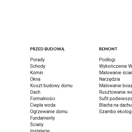
PRZED BUDOWĄ
REMONT
Porady
Podłogi
Schody
Wykończenie W
Komin
Malowanie ścia
Okna
Narzędzia
Koszt budowy domu
Malowanie boaz
Dach
Rusztowanie w
Formalności
Sufit podwiesz
Ciepła woda
Blacha na dachu
Ogrzewanie domu
Szambo ekolog
Fundamenty
Ściany
Instalacje