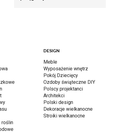
DESIGN
Meble
dowa
Wyposażenie wnętrz
Pokój Dziecięcy
iczkowe
Ozdoby świąteczne DIY
n
Polscy projektanci
t
Architekci
awy
Polski design
rasu
Dekoracje wielkanocne
Stroiki wielkanocne
 roślin
rodowe