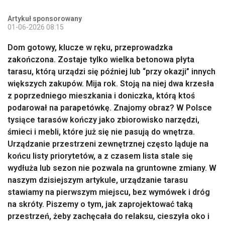
Artykuł sponsorowany
01-06-2026 08:15
Dom gotowy, klucze w ręku, przeprowadzka
zakończona. Zostaje tylko wielka betonowa płyta
tarasu, którą urządzi się później lub “przy okazji” innych
większych zakupów. Mija rok. Stoją na niej dwa krzesła
z poprzedniego mieszkania i doniczka, którą ktoś
podarował na parapetówkę. Znajomy obraz? W Polsce
tysiące tarasów kończy jako zbiorowisko narzędzi,
śmieci i mebli, które już się nie pasują do wnętrza.
Urządzanie przestrzeni zewnętrznej często ląduje na
końcu listy priorytetów, a z czasem lista stale się
wydłuża lub sezon nie pozwala na gruntowne zmiany. W
naszym dzisiejszym artykule, urządzanie tarasu
stawiamy na pierwszym miejscu, bez wymówek i dróg
na skróty. Piszemy o tym, jak zaprojektować taką
przestrzeń, żeby zachęcała do relaksu, cieszyła oko i