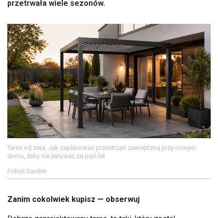
przetrwała wiele sezonów.
Taras od zera. Jak zaplanować przestrzeń zewnętrzną przy nowym
domu, żeby nie żałować za pięć lat
Fokus Garden
Zanim cokolwiek kupisz — obserwuj