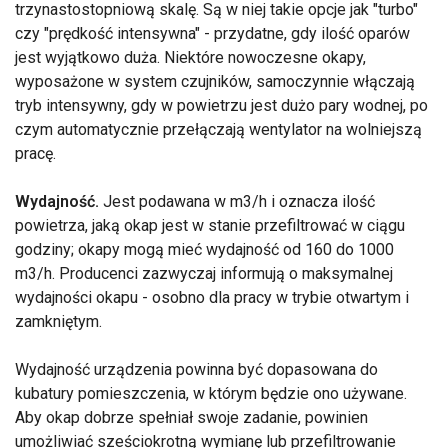
trzynastostopniową skalę. Są w niej takie opcje jak "turbo"
czy "prędkość intensywna" - przydatne, gdy ilość oparów
jest wyjątkowo duża. Niektóre nowoczesne okapy,
wyposażone w system czujników, samoczynnie włączają
tryb intensywny, gdy w powietrzu jest dużo pary wodnej, po
czym automatycznie przełączają wentylator na wolniejszą
pracę.
Wydajność.
Jest podawana w m3/h i oznacza ilość
powietrza, jaką okap jest w stanie przefiltrować w ciągu
godziny; okapy mogą mieć wydajność od 160 do 1000
m3/h. Producenci zazwyczaj informują o maksymalnej
wydajności okapu - osobno dla pracy w trybie otwartym i
zamkniętym.
Wydajność urządzenia powinna być dopasowana do
kubatury pomieszczenia, w którym będzie ono używane.
Aby okap dobrze spełniał swoje zadanie, powinien
umożliwiać sześciokrotną wymianę lub przefiltrowanie