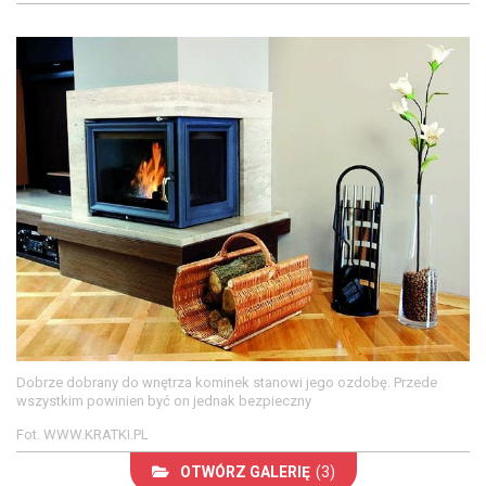
Dobrze dobrany do wnętrza kominek stanowi jego ozdobę. Przede
wszystkim powinien być on jednak bezpieczny
Fot. WWW.KRATKI.PL
OTWÓRZ GALERIĘ
(3)