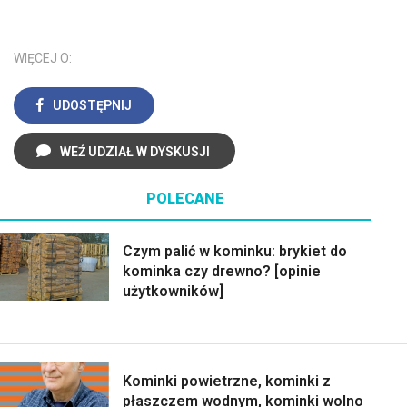
WIĘCEJ O:
UDOSTĘPNIJ
WEŹ UDZIAŁ W DYSKUSJI
POLECANE
Czym palić w kominku: brykiet do
kominka czy drewno? [opinie
użytkowników]
Kominki powietrzne, kominki z
płaszczem wodnym, kominki wolno