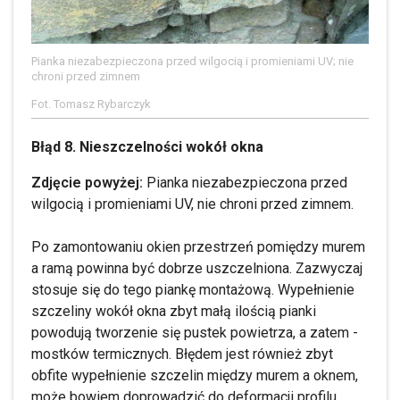
Pianka niezabezpieczona przed wilgocią i promieniami UV; nie
chroni przed zimnem
Fot. Tomasz Rybarczyk
Błąd 8. Nieszczelności wokół okna
Zdjęcie powyżej:
Pianka niezabezpieczona przed
wilgocią i promieniami UV, nie chroni przed zimnem.
Po zamontowaniu okien przestrzeń pomiędzy murem
a ramą powinna być dobrze uszczelniona. Zazwyczaj
stosuje się do tego piankę montażową. Wypełnienie
szczeliny wokół okna zbyt małą ilością pianki
powodują tworzenie się pustek powietrza, a zatem -
mostków termicznych. Błędem jest również zbyt
obfite wypełnienie szczelin między murem a oknem,
może bowiem doprowadzić do deformacji profilu