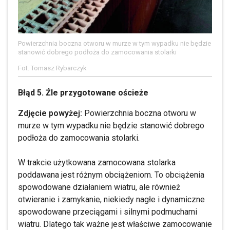
Powierzchnia boczna otworu w murze w tym wypadku nie będzie
stanowić dobrego podłoża do zamocowania stolarki
Fot. Tomasz Rybarczyk
Błąd 5. Źle przygotowane ościeże
Zdjęcie powyżej:
Powierzchnia boczna otworu w
murze w tym wypadku nie będzie stanowić dobrego
podłoża do zamocowania stolarki.
W trakcie użytkowana zamocowana stolarka
poddawana jest różnym obciążeniom. To obciążenia
spowodowane działaniem wiatru, ale również
otwieranie i zamykanie, niekiedy nagłe i dynamiczne
spowodowane przeciągami i silnymi podmuchami
wiatru. Dlatego tak ważne jest właściwe zamocowanie