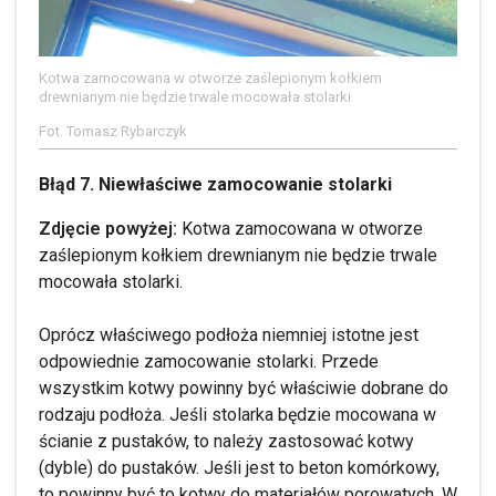
Kotwa zamocowana w otworze zaślepionym kołkiem
drewnianym nie będzie trwale mocowała stolarki
Fot. Tomasz Rybarczyk
Błąd 7. Niewłaściwe zamocowanie stolarki
Zdjęcie powyżej:
Kotwa zamocowana w otworze
zaślepionym kołkiem drewnianym nie będzie trwale
mocowała stolarki.
Oprócz właściwego podłoża niemniej istotne jest
odpowiednie zamocowanie stolarki. Przede
wszystkim kotwy powinny być właściwie dobrane do
rodzaju podłoża. Jeśli stolarka będzie mocowana w
ścianie z pustaków, to należy zastosować kotwy
(dyble) do pustaków. Jeśli jest to beton komórkowy,
to powinny być to kotwy do materiałów porowatych. W