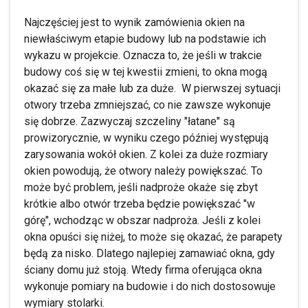
Najczęściej jest to wynik zamówienia okien na
niewłaściwym etapie budowy lub na podstawie ich
wykazu w projekcie. Oznacza to, że jeśli w trakcie
budowy coś się w tej kwestii zmieni, to okna mogą
okazać się za małe lub za duże. W pierwszej sytuacji
otwory trzeba zmniejszać, co nie zawsze wykonuje
się dobrze. Zazwyczaj szczeliny "łatane" są
prowizorycznie, w wyniku czego później występują
zarysowania wokół okien. Z kolei za duże rozmiary
okien powodują, że otwory należy powiększać. To
może być problem, jeśli nadproże okaże się zbyt
krótkie albo otwór trzeba będzie powiększać "w
górę", wchodząc w obszar nadproża. Jeśli z kolei
okna opuści się niżej, to może się okazać, że parapety
będą za nisko. Dlatego najlepiej zamawiać okna, gdy
ściany domu już stoją. Wtedy firma oferująca okna
wykonuje pomiary na budowie i do nich dostosowuje
wymiary stolarki.