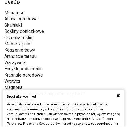
OGRÓD
Monstera
Altana ogrodowa
Skalniaki
Rośliny doniczkowe
Ochrona roślin
Meble z palet
Koszenie trawy
Aranżacje tarasu
Warzywnik
Encyklopedia roślin
Krasnale ogrodowe
Wrotycz
Magnolia
Kosiarka spalinowa z napędem czy bez?
Drogi użytkowniku!
Trawy ozdobne
Przez dalsze aktywne korzystanie z naszego Serwisu (scrollowanie,
zamknięcie komunikatu, kliknięcie na elementy na stronie poza
komunikatem) bez zmian ustawień w zakresie prywatności, wyrażasz zgodę
DESIGN
na przetwarzanie danych osobowych przez Pressland S.A. i Zaufanych
Partnerów Pressland S.A. do celów marketingowych , w szczególności na
Meble