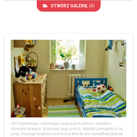
OTWÓRZ GALERIĘ
(4)
<B>Trzyletniego Jeremiego pasjonuje kosmos i wszelkie
maszyny latające. Aranżując jego pokój, stylistki pamiętały o tej
pasji. Nadając wnętrzu kosmiczny klimat, nie zaniedbały jednak