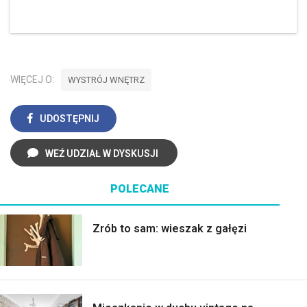
WIĘCEJ O:
WYSTRÓJ WNĘTRZ
UDOSTĘPNIJ
WEŹ UDZIAŁ W DYSKUSJI
POLECANE
Zrób to sam: wieszak z gałęzi