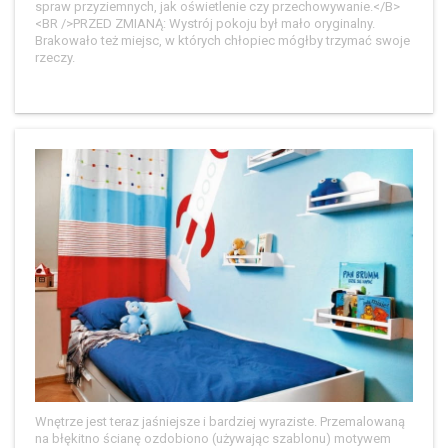
spraw przyziemnych, jak oświetlenie czy przechowywanie.</B>
<BR />PRZED ZMIANĄ: Wystrój pokoju był mało oryginalny.
Brakowało też miejsc, w których chłopiec mógłby trzymać swoje
rzeczy.
Wnętrze jest teraz jaśniejsze i bardziej wyraziste. Przemalowaną
na błękitno ścianę ozdobiono (używając szablonu) motywem