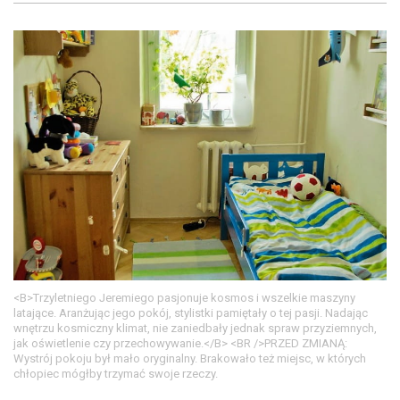
<B>Trzyletniego Jeremiego pasjonuje kosmos i wszelkie maszyny
latające. Aranżując jego pokój, stylistki pamiętały o tej pasji. Nadając
wnętrzu kosmiczny klimat, nie zaniedbały jednak spraw przyziemnych,
jak oświetlenie czy przechowywanie.</B> <BR />PRZED ZMIANĄ:
Wystrój pokoju był mało oryginalny. Brakowało też miejsc, w których
chłopiec mógłby trzymać swoje rzeczy.