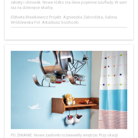
rakiety i chmurek. Nowe łóżko ma dwie pojemne szuflady. W sam
raz na dziecięce skarby.
Elżbieta Błasikiewicz Projekt: Agnieszka Zabrodzka, Sabina
Wróblewska Fot. Arkadiusz Scichocki
PO ZMIANIE: Nowe zasłonki rozweseliły wnętrze. Przy okazji