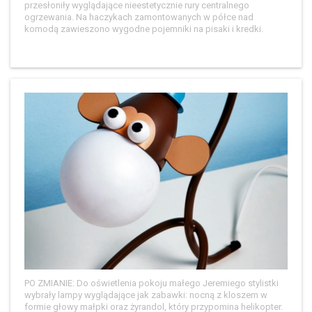
przesłoniły wyglądające nieestetycznie rury centralnego
ogrzewania. Na haczykach zamontowanych w półce nad
komodą zawieszono wygodne pojemniki na pisaki i kredki.
PO ZMIANIE: Do oświetlenia pokoju małego Jeremiego stylistki
wybrały lampy wyglądające jak zabawki: nocną z kloszem w
formie głowy małpki oraz żyrandol, który przypomina helikopter.