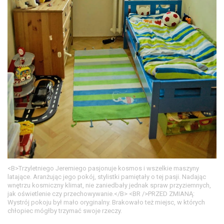
<B>Trzyletniego Jeremiego pasjonuje kosmos i wszelkie maszyny
latające. Aranżując jego pokój, stylistki pamiętały o tej pasji. Nadając
wnętrzu kosmiczny klimat, nie zaniedbały jednak spraw przyziemnych,
jak oświetlenie czy przechowywanie.</B> <BR />PRZED ZMIANĄ:
Wystrój pokoju był mało oryginalny. Brakowało też miejsc, w których
chłopiec mógłby trzymać swoje rzeczy.