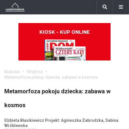
KIOSK - KUP ONLINE
Budowa
Wnętrza
Metamorfoza pokoju dziecka: zabawa w kosmos
Metamorfoza pokoju dziecka: zabawa w
kosmos
Elżbieta Błasikiewicz Projekt: Agnieszka Zabrodzka, Sabina
Wróblewska