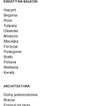
KWIATY NA BALKON
Hiacynt
Begonia
Róże
Tulipany
Oleander
Amarylis
Maciejka
Forsycja
Pelargonie
Bratki
Petunia
Werbena
Kwiaty
ARCHITEKTURA
Domy jednorodzinne
Branża
Pomysł na taras