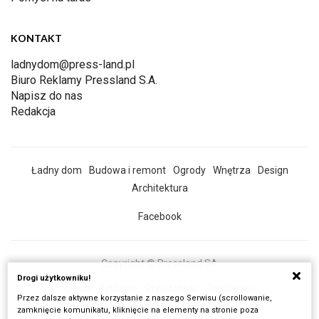
KONTAKT
ladnydom@press-land.pl
Biuro Reklamy Pressland S.A.
Napisz do nas
Redakcja
Ładny dom
Budowa i remont
Ogrody
Wnętrza
Design
Architektura
Facebook
Copyright © Pressland SA
Drogi użytkowniku!
O Nas
Reklama
Prywatność
Regulamin
Przez dalsze aktywne korzystanie z naszego Serwisu (scrollowanie,
Wszystkie artykuły
zamknięcie komunikatu, kliknięcie na elementy na stronie poza