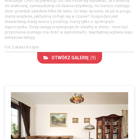
Aranżacje. Choć na pierwszy rzut oka może się wydawać, że trafiliśmy
do wiekowej, zamieszkanej od dawna rezydencji, nic bardzo mylnego -
dom -powstał zaledwie kilka lat temu. Co więc sprawia, że już w progu
mamy wrażenie, jakbyśmy cofnęli się w czasie? Gospodyni jest
stewerdesą; kiedy wraca z podróży, marzy tylko o spokojnym
wypoczynku. Dużą uwagę przywiązuje do światłą w domu - musi być
przyćmione (ostrego ma dość w samolotach). Najchętniej wybiera więc
witrażowe lampy.
Fot. Łukasz Kozyra
OTWÓRZ GALERIĘ
(9)