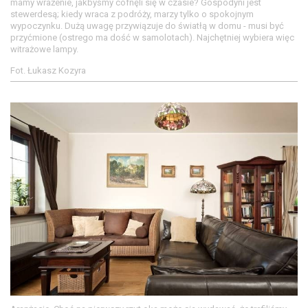
mamy wrażenie, jakbyśmy cofnęli się w czasie? Gospodyni jest
stewerdesą; kiedy wraca z podróży, marzy tylko o spokojnym
wypoczynku. Dużą uwagę przywiązuje do światłą w domu - musi być
przyćmione (ostrego ma dość w samolotach). Najchętniej wybiera więc
witrażowe lampy.
Fot. Łukasz Kozyra