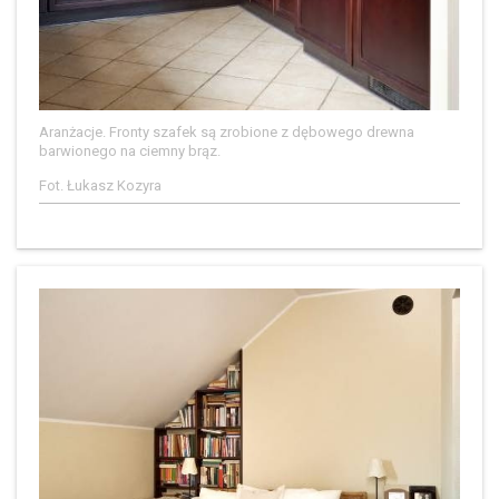
Aranżacje. Fronty szafek są zrobione z dębowego drewna
barwionego na ciemny brąz.
Fot. Łukasz Kozyra