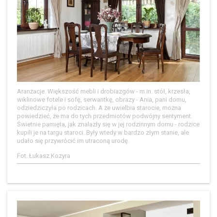
Aranżacje. Większość mebli i drobiazgów - m.in. stół, krzesła,
wiklinowe fotele i sofę, serwantkę, obrazy - Ania, pani domu,
odziedziczyła po rodzicach. A że uwielbia starocie, można
powiedzieć, że ma do tych przedmiotów podwójny sentyment.
Świetnie pamięta, jak znalazły się w jej rodzinnym domu - rodzice
kupili je na targu staroci. Były wtedy w bardzo złym stanie, ale
udało się przywrócić im utraconą urodę.
Fot. Łukasz Kozyra