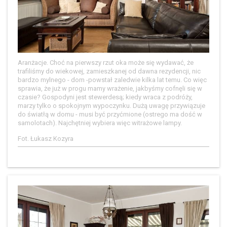
Aranżacje. Choć na pierwszy rzut oka może się wydawać, że
trafiliśmy do wiekowej, zamieszkanej od dawna rezydencji, nic
bardzo mylnego - dom -powstał zaledwie kilka lat temu. Co więc
sprawia, że już w progu mamy wrażenie, jakbyśmy cofnęli się w
czasie? Gospodyni jest stewerdesą; kiedy wraca z podróży,
marzy tylko o spokojnym wypoczynku. Dużą uwagę przywiązuje
do światłą w domu - musi być przyćmione (ostrego ma dość w
samolotach). Najchętniej wybiera więc witrażowe lampy.
Fot. Łukasz Kozyra