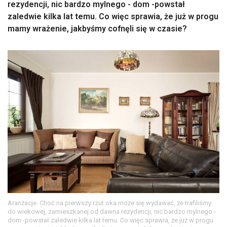
rezydencji, nic bardzo mylnego - dom -powstał
zaledwie kilka lat temu. Co więc sprawia, że już w progu
mamy wrażenie, jakbyśmy cofnęli się w czasie?
Aranżacje. Choć na pierwszy rzut oka może się wydawać, że trafiliśmy
do wiekowej, zamieszkanej od dawna rezydencji, nic bardzo mylnego -
dom -powstał zaledwie kilka lat temu. Co więc sprawia, że już w progu