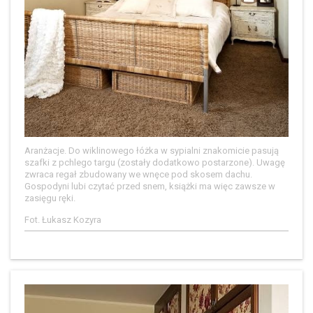
Aranżacje. Do wiklinowego łóżka w sypialni znakomicie pasują
szafki z pchlego targu (zostały dodatkowo postarzone). Uwagę
zwraca regał zbudowany we wnęce pod skosem dachu.
Gospodyni lubi czytać przed snem, książki ma więc zawsze w
zasięgu ręki.
Fot. Łukasz Kozyra