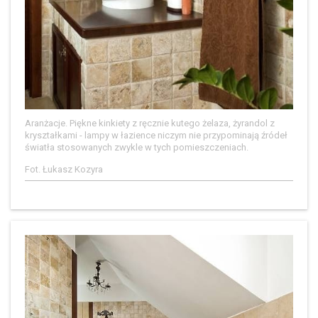
Aranżacje. Piękne kinkiety z ręcznie kutego żelaza, żyrandol z
kryształkami - lampy w łazience niczym nie przypominają źródeł
światła stosowanych zwykle w tych pomieszczeniach.
Fot. Łukasz Kozyra