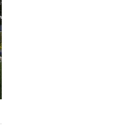
każdego rozwiązania.
Jak urządzić funkcjonalną i nowoczesną
łazienkę? Praktyczny poradnik
Dom pod inteligentną ochroną podczas
wakacji
Jak dbać o drewniane meble, aby służyły
przez dekady? Zasady pielęgnacji