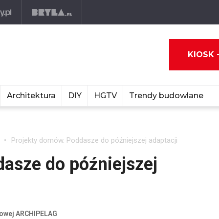
KIOSK 
Architektura
DIY
HGTV
Trendy budowlane
Projekty domów. Poddasze do późniejszej adaptacji
asze do późniejszej
ktowej ARCHIPELAG