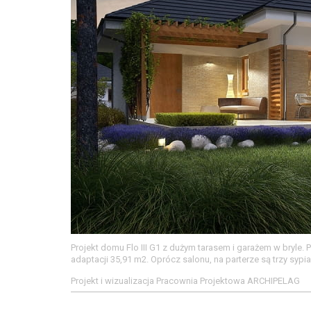
Projekt domu Flo III G1 z dużym tarasem i garażem w bryl
adaptacji 35,91 m2. Oprócz salonu, na parterze są trzy sypia
Projekt i wizualizacja Pracownia Projektowa ARCHIPELAG