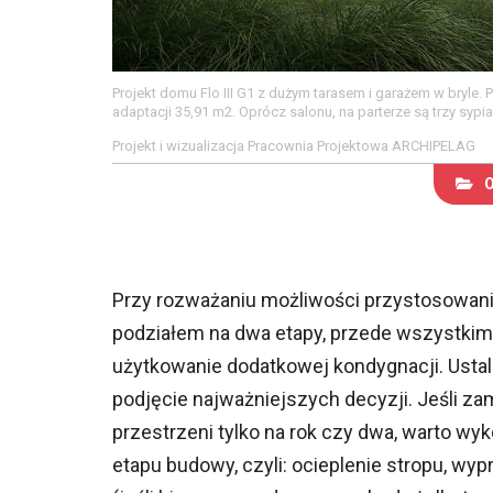
Projekt domu Flo III G1 z dużym tarasem i garażem w bryl
adaptacji 35,91 m2. Oprócz salonu, na parterze są trzy sypia
Projekt i wizualizacja Pracownia Projektowa ARCHIPELAG
Przy rozważaniu możliwości przystosowan
podziałem na dwa etapy, przede wszystkim
użytkowanie dodatkowej kondygnacji. Ustale
podjęcie najważniejszych decyzji. Jeśli 
przestrzeni tylko na rok czy dwa, warto wy
etapu budowy, czyli: ocieplenie stropu, w