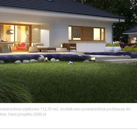
e. Powierzchnia użytkowa 112,72 m2, dodatkowo powierzchnia poddasza do
lnie. Cena projektu 2600 zł