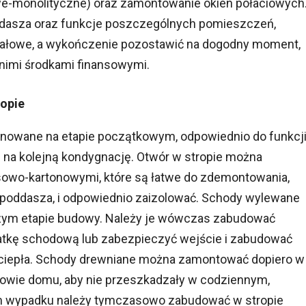
we-monolityczne) oraz zamontowanie okien połaciowych
ddasza oraz funkcje poszczególnych pomieszczeń,
iałowe, a wykończenie pozostawić na dogodny moment,
imi środkami finansowymi.
ropie
nowane na etapie początkowym, odpowiednio do funkcji
 na kolejną kondygnację. Otwór w stropie można
sowo-kartonowymi, które są łatwe do zdemontowania,
 poddasza, i odpowiednio zaizolować. Schody wylewane
zym etapie budowy. Należy je wówczas zabudować
latkę schodową lub zabezpieczyć wejście i zabudować
 ciepła. Schody drewniane można zamontować dopiero w
udowie domu, aby nie przeszkadzały w codziennym,
m wypadku należy tymczasowo zabudować w stropie