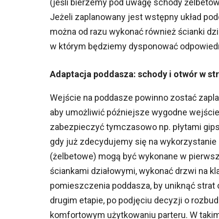
(jeśli bierzemy pod uwagę schody żelbeto
Jeżeli zaplanowany jest wstępny układ po
można od razu wykonać również ścianki dz
w którym będziemy dysponować odpowiedn
Adaptacja poddasza: schody i otwór w st
Wejście na poddasze powinno zostać zapla
aby umożliwić późniejsze wygodne wejście
zabezpieczyć tymczasowo np. płytami gip
gdy już zdecydujemy się na wykorzystanie
(żelbetowe) mogą być wykonane w pierws
ściankami działowymi, wykonać drzwi na k
pomieszczenia poddasza, by uniknąć strat
drugim etapie, po podjęciu decyzji o rozb
komfortowym użytkowaniu parteru. W taki