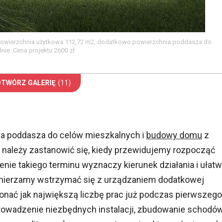
e. Powierzchnia użytkowa 112,72 m2, dodatkowo powierzchnia poddasza do
lnie. Cena projektu 2600 zł
OTWÓRZ GALERIĘ
(11)
ia poddasza do celów mieszkalnych i
budowy domu
z
 należy zastanowić się, kiedy przewidujemy rozpocząć
nie takiego terminu wyznaczy kierunek działania i ułatw
zamierzamy wstrzymać się z urządzaniem dodatkowej
konać jak największą liczbę prac już podczas pierwszego
yprowadzenie niezbędnych instalacji, zbudowanie schodó