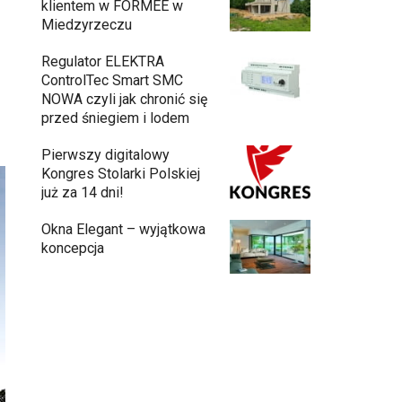
klientem w FORMEE w
Miedzyrzeczu
Regulator ELEKTRA
ControlTec Smart SMC
NOWA czyli jak chronić się
przed śniegiem i lodem
Pierwszy digitalowy
Kongres Stolarki Polskiej
już za 14 dni!
Okna Elegant – wyjątkowa
koncepcja
Budowa domu z gotowych modułów – jak
przebiega cały proces?
Meble ogrodowe drewniane, metalowe
czy z technorattanu? Plusy i minusy