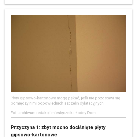
Płyty gipsowo-kartonowe mogą pękać, jeśli nie pozostawi się
pomiędzy nimi odpowiednich szczelin dylatacyjnych
Fot. archiwum redakcji miesięcznika Ładny Dom
Przyczyna 1: zbyt mocno dociśnięte płyty
gipsowo-kartonowe