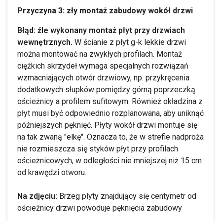
Przyczyna 3: zły montaż zabudowy wokół drzwi
Błąd: źle wykonany montaż płyt przy drzwiach
wewnętrznych.
W ścianie z płyt g-k lekkie drzwi
można montować na zwykłych profilach. Montaż
ciężkich skrzydeł wymaga specjalnych rozwiązań
wzmacniających otwór drzwiowy, np. przykręcenia
dodatkowych słupków pomiędzy górną poprzeczką
ościeżnicy a profilem sufitowym. Również okładzina z
płyt musi być odpowiednio rozplanowana, aby uniknąć
późniejszych pęknięć. Płyty wokół drzwi montuje się
na tak zwaną "elkę". Oznacza to, że w strefie nadproża
nie rozmieszcza się styków płyt przy profilach
ościeżnicowych, w odległości nie mniejszej niż 15 cm
od krawędzi otworu.
Na zdjęciu:
Brzeg płyty znajdujący się centymetr od
ościeżnicy drzwi powoduje pęknięcia zabudowy