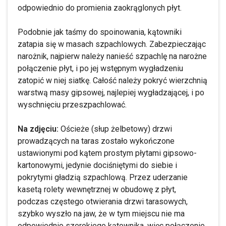
odpowiednio do promienia zaokrąglonych płyt.
Podobnie jak taśmy do spoinowania, kątowniki
zatapia się w masach szpachlowych. Zabezpieczając
narożnik, najpierw należy nanieść szpachlę na narożne
połączenie płyt, i po jej wstępnym wygładzeniu
zatopić w niej siatkę. Całość należy pokryć wierzchnią
warstwą masy gipsowej, najlepiej wygładzającej, i po
wyschnięciu przeszpachlować.
Na zdjęciu:
Ościeże (słup żelbetowy) drzwi
prowadzących na taras zostało wykończone
ustawionymi pod kątem prostym płytami gipsowo-
kartonowymi, jedynie dociśniętymi do siebie i
pokrytymi gładzią szpachlową. Przez uderzanie
kasetą rolety wewnętrznej w obudowę z płyt,
podczas częstego otwierania drzwi tarasowych,
szybko wyszło na jaw, że w tym miejscu nie ma
odpowiednio szerokiego kątownika, więc połączenie