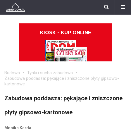
KIOSK - KUP ONLINE
Budowa
Tynki i sucha zabudowa
Zabudowa poddasza: pękające i zniszczone płyty gipsowo-
kartonowe
Zabudowa poddasza: pękające i zniszczone
płyty gipsowo-kartonowe
Monika Karda