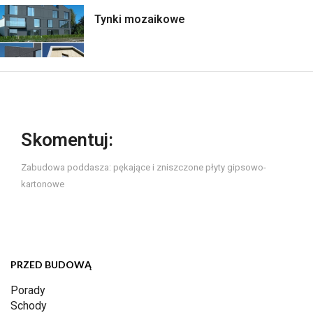
Tynki mozaikowe
Skomentuj:
Zabudowa poddasza: pękające i zniszczone płyty gipsowo-
kartonowe
PRZED BUDOWĄ
Porady
Schody