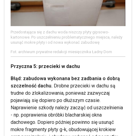
Przedostająca się z dachu woda niszczy płyty gipsowo-
kartonowe. Po uszczelnieniu problematycznego miejsca, należy
usunąć mokre płyty i od nowa wykonać zabudowę
Fot. archiwum prywatne redakcji miesięcznika Ładny Dom
Przyczna 5: przecieki w dachu
Błąd: zabudowa wykonana bez zadbania o dobrą
szczelność dachu.
Drobne przecieki w dachu są
trudne do zlokalizowania, ponieważ zazwyczaj
pojawiają się dopiero po dłuższym czasie.
Naprawienie szkody należy zacząć od uszczelnienia
- np. poprawienia obróbki blacharskiej okna
dachowego. Dopiero później powinno się usunąć
mokre fragmenty płyty g-k, obudowującej krokiew