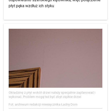
płyt pęka wzdłuż ich styku
Okładzinę z płyt wokół drzwi należy specjalnie zaplanować i
wykonać. Problem mogą też być zbyt ciężkie drzwi
Fot. archiwum redakcji miesięcznika Ładny Dom