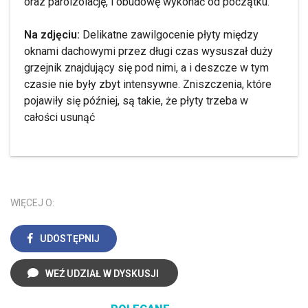
oraz paroizolację, i obudowę wykonać od początku.
Na zdjęciu:
Delikatne zawilgocenie płyty między
oknami dachowymi przez długi czas wysuszał duży
grzejnik znajdujący się pod nimi, a i deszcze w tym
czasie nie były zbyt intensywne. Zniszczenia, które
pojawiły się później, są takie, że płyty trzeba w
całości usunąć
WIĘCEJ O:
UDOSTĘPNIJ
WEŹ UDZIAŁ W DYSKUSJI