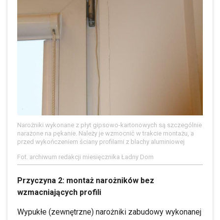
Narożniki wykonane z płyt gipsowo-kartonowych są szczególnie
narażone na pękanie. Należy je wzmocnić w trakcie montażu, a
przed wykończeniem ściany profilami z blachy aluminiowej
Fot. archiwum redakcji miesięcznika Ładny Dom
Przyczyna 2: montaż narożników bez
wzmacniających profili
Wypukłe (zewnętrzne) narożniki zabudowy wykonanej