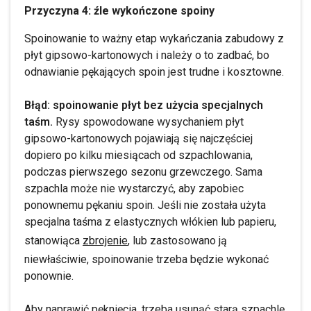
Przyczyna 4: źle wykończone spoiny
Spoinowanie to ważny etap wykańczania zabudowy z
płyt gipsowo-kartonowych i należy o to zadbać, bo
odnawianie pękających spoin jest trudne i kosztowne.
Błąd: spoinowanie płyt bez użycia specjalnych
taśm.
Rysy spowodowane wysychaniem płyt
gipsowo-kartonowych pojawiają się najczęściej
dopiero po kilku miesiącach od szpachlowania,
podczas pierwszego sezonu grzewczego. Sama
szpachla może nie wystarczyć, aby zapobiec
ponownemu pękaniu spoin. Jeśli nie została użyta
specjalna taśma z elastycznych włókien lub papieru,
stanowiąca
zbrojenie
, lub zastosowano ją
niewłaściwie, spoinowanie trzeba będzie wykonać
ponownie.
Aby naprawić pęknięcia, trzeba usunąć starą szpachlę